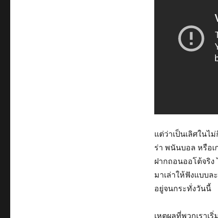
แต่ว่าเป็นเลิศในไม่
ร่า พนันบอล หรือเ
ฝากถอนออโต้จริง ไม
มาเล่าให้ฟังแบบละ
อยู่จนกระทั่งวันนี้
เหตุผลที่พวกเราเร