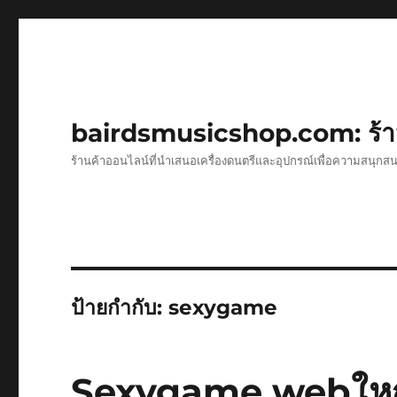
bairdsmusicshop.com: ร้านค
ร้านค้าออนไลน์ที่นำเสนอเครื่องดนตรีและอุปกรณ์เพื่อความสนุก
ป้ายกำกับ:
sexygame
Sexygame webใหญ่