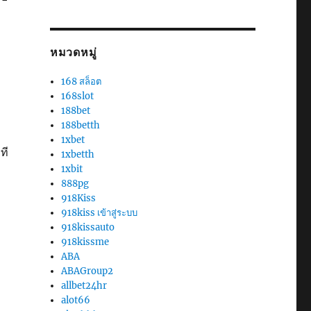
หมวดหมู่
168 สล็อต
168slot
188bet
188betth
1xbet
ที
1xbetth
1xbit
888pg
918Kiss
918kiss เข้าสู่ระบบ
918kissauto
918kissme
ABA
ABAGroup2
allbet24hr
alot66