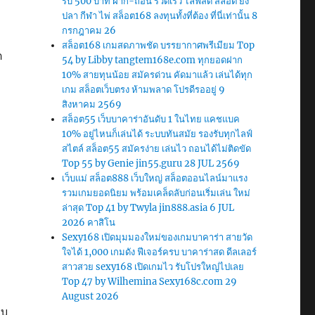
รับ 500 บาท ฝาก-ถอน รวดเร็ว ไลฟ์สด สล็อต ยิง
ปลา กีฬา ไพ่ สล็อต168 ลงทุนทั้งที่ต้อง ที่นี่เท่านั้น 8
กรกฎาคม 26
สล็อต168 เกมสดภาพชัด บรรยากาศพรีเมียม Top
ต
54 by Libby tangtem168e.com ทุกยอดฝาก
10% สายทุนน้อย สมัครด่วน คัดมาแล้ว เล่นได้ทุก
เกม สล็อตเว็บตรง ห้ามพลาด โปรดีรออยู่ 9
สิงหาคม 2569
สล็อต55 เว็บบาคาร่าอันดับ 1 ในไทย แคชแบค
10% อยู่ไหนก็เล่นได้ ระบบทันสมัย รองรับทุกไลฟ์
สไตล์ สล็อต55 สมัครง่าย เล่นไว ถอนได้ไม่ติดขัด
Top 55 by Genie jin55.guru 28 JUL 2569
เว็บแม่ สล็อต888 เว็บใหญ่ สล็อตออนไลน์มาแรง
รวมเกมยอดนิยม พร้อมเคล็ดลับก่อนเริ่มเล่น ใหม่
ล่าสุด Top 41 by Twyla jin888.asia 6 JUL
2026 คาสิโน
Sexy168 เปิดมุมมองใหม่ของเกมบาคาร่า สายวัด
ใจได้ 1,000 เกมดัง ฟีเจอร์ครบ บาคาร่าสด ดีลเลอร์
สาวสวย sexy168 เปิดเกมไว รับโปรใหญ่ไปเลย
Top 47 by Wilhemina Sexy168c.com 29
August 2026
รบ