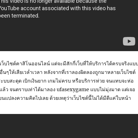
งเว็บไซต์คาสิโนออนไลน์ แต่จะมีสักกี่เว็บที่ให้บริการได้ครบจริงแบ
่อื่นๆให้เสียเวล่ำเวลา หลังจากที่เราลองผิดลองถูกมาหลายเว็บไซต์
ที่ระบบสะดุด เบิกเงินยาก เกมไม่ครบ หรือบริการห่วย จนแทบจะห่อ
ไปแล้ว จนตราบเท่าได้มาลอง ufasexygame แบบไม่มุ่งมาด แต่เจอ
ยนแปลงความคิดไปเลย ด้วยเหตุว่าเว็บไซต์นี้ไม่ได้มีดีแค่ใบหน้า