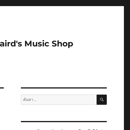
 Baird's Music Shop
ค้นหา
ค้นหา: