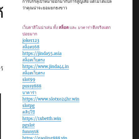
การบรรลุเป้าหมายมักมากับการสูญเสีย แต่ไม่ได้แปล
ว่าคุณน่าจะยอมยกธงขาว
้
เว็บคาสิโนน่าเล่น ทั้ง
สล็อต
และ
บาคาร่า
ตึงจริงแตก
บ่อยมาก
joker123
สล็อต168
https://jinda55.asia
สล็อตเว็บตรง
https://www.jinda44.in
ว้
สล็อตเว็บตรง
slot99
pussy888
บาคาร่า
https://www.slotxo24hr.win
slotpg
คลิปโป๊
https://1xbetth.win
pgslot
funny18
https://gaojing888.vip