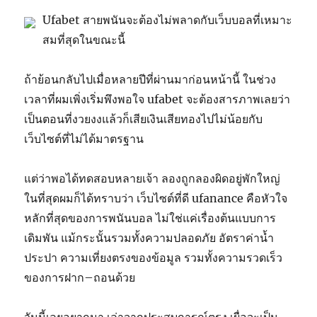
Ufabet สายพนันจะต้องไม่พลาดกับเว็บบอลที่เหมาะ
สมที่สุดในขณะนี้
ถ้าย้อนกลับไปเมื่อหลายปีที่ผ่านมาก่อนหน้านี้ ในช่วง
เวลาที่ผมเพิ่งเริ่มพึงพอใจ ufabet จะต้องสารภาพเลยว่า
เป็นตอนที่งวยงงแล้วก็เสียเงินเสียทองไปไม่น้อยกับ
เว็บไซต์ที่ไม่ได้มาตรฐาน
แต่ว่าพอได้ทดสอบหลายเจ้า ลองถูกลองผิดอยู่พักใหญ่
ในที่สุดผมก็ได้ทราบว่า เว็บไซต์ที่ดี ufanance คือหัวใจ
หลักที่สุดของการพนันบอล ไม่ใช่แค่เรื่องต้นแบบการ
เดิมพัน แม้กระนั้นรวมทั้งความปลอดภัย อัตราค่าน้ำ
ประปา ความเที่ยงตรงของข้อมูล รวมทั้งความรวดเร็ว
ของการฝาก–ถอนด้วย