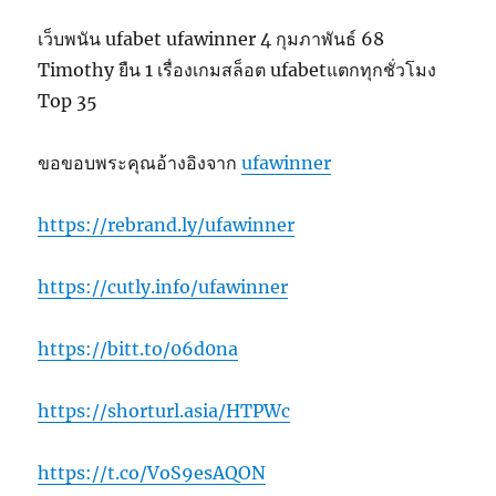
เว็บพนัน ufabet ufawinner 4 กุมภาพันธ์ 68
Timothy ยืน 1 เรื่องเกมสล็อต ufabetแตกทุกชั่วโมง
Top 35
ขอขอบพระคุณอ้างอิงจาก
ufawinner
https://rebrand.ly/ufawinner
https://cutly.info/ufawinner
https://bitt.to/06d0na
https://shorturl.asia/HTPWc
https://t.co/VoS9esAQON