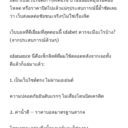
แต่ถ้าเป็นเว็บไซต์เก่าๆที่เคยใช้ ป่านนั้นยังหมุนรอคอย
โหลด หรือราคาปิดไปแล้วแน่ๆประสบการณ์นี้ย้ำชัดเลย
ว่า เว็บส่งผลต่อชัยชนะจริงๆไม่ใช่เรื่องจิต
เว็บบอลที่ดีเยี่ยมที่สุดตอนนี้ ufabet ควรจะมีอะไรบ้าง?
(จากประสบการณ์ล้วนๆ)
ufanance นี่คือเช็กลิสต์ที่ผมใช้ตลอดหลังจากเจอทั้ง
ดีแล้วก็แย่มาแล้ว:
1. เป็นเว็บไซต์ตรง ไม่ผ่านเอเย่นต์
ความปลอดภัยอันดับแรกๆ ไม่เสี่ยงโดนบิดเครดิต
2. ค่าน้ำดี – ราคาบอลมาตรฐานสากล