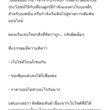
วันนี้เลยอยากมา เล่าจากประสบการณ์ตรง เผื่อจะเป็น
ประโยชน์ให้กับเพื่อนฝูงๆที่กำลังมองหาเว็บบอลดีๆ
สำหรับลงพนัน หรือกำลังเริ่มต้นไปสู่สายการเดิมพัน
ออนไลน์
ตอนเริ่มเล่นใหม่ๆสิ่งที่คิดว่าถูก… กลับผิดเต็มๆ
ทีแรกๆผมมีความคิดว่า
• เว็บไซต์ไหนก็เช่นกัน
• ขอเพียงแค่แทงได้ก็เพียงพอ
• ราคาบอลไม่ต่างอะไรกันมาก
แต่บอกเลยว่า คิดผิดมหันต์ เนื่องจากเว็บไซต์ที่มิได้