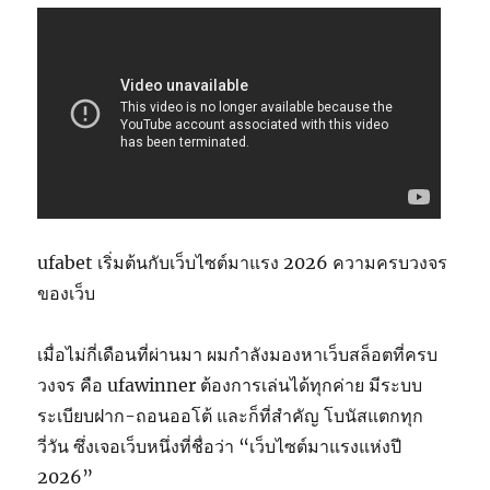
ufabet เริ่มต้นกับเว็บไซต์มาแรง 2026 ความครบวงจร
ของเว็บ
เมื่อไม่กี่เดือนที่ผ่านมา ผมกำลังมองหาเว็บสล็อตที่ครบ
วงจร คือ ufawinner ต้องการเล่นได้ทุกค่าย มีระบบ
ระเบียบฝาก-ถอนออโต้ และก็ที่สำคัญ โบนัสแตกทุก
วี่วัน ซึ่งเจอเว็บหนึ่งที่ชื่อว่า “เว็บไซต์มาแรงแห่งปี
2026”