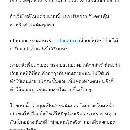
เพราะเหตุว่าเวลาจำนวนมากผมแทงผ่านมือถือมากกว่า
ถ้าเว็บไซต์ไหนครบแบบนี้ บอกได้เลยว่า “โคตรคุ้ม”
สำหรับสายพนันทุกคน
ufanance คนเล่นจริง:
ufanance
เลือกเว็บไซต์ดี = ได้
เปรียบกว่าตั้งแต่ยังไม่เริ่มแทง
ภายหลังเจ็บมาเยอะ ลองเยอะแยะ ผมกล้ากล่าวได้เลยว่า
เว็บบอลที่ดีที่สุด คืออาวุธลับของสายพนัน ไม่ใช่แค่
ทำให้เล่นง่าย แม้กระนั้นช่วย เพิ่มช่องทางชนะ แล้วก็
ทำให้พวกเราเล่นแบบสุขใจมากขึ้นเรื่อยๆ
โดยเหตุนี้…ถ้าคุณเป็นสายพนันบอล ไม่ว่าจะใหม่หรือ
เก่า ขอให้เลือกเว็บไซต์ให้ดีๆก่อนเริ่มเล่น เพราะเหตุว่า
มันเป็นอย่างเดียวที่ “ช่วยคุณได้จริง” ก่อนที่จะผลบอล