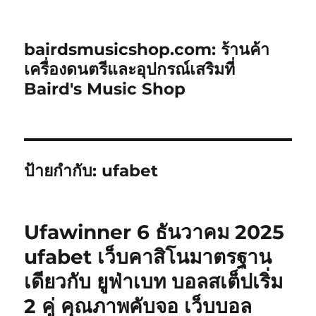
bairdsmusicshop.com: ร้านค้า
เครื่องดนตรีและอุปกรณ์เสริมที่
Baird's Music Shop
ป้ายกำกับ:
ufabet
Ufawinner 6 ธันวาคม 2025
ufabet เว็บคาสิโนมาตรฐาน
เดียวกับ ยูฟ่าเบท บอลสเต็ปเริ่ม
2 คู่ คุณภาพคับจอ เว็บบอล