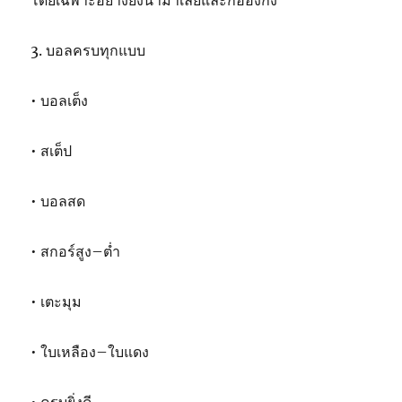
โดยเฉพาะอย่างยิ่งน้ำมาเลย์และก็ฮ่องกง
3. บอลครบทุกแบบ
• บอลเต็ง
• สเต็ป
• บอลสด
• สกอร์สูง–ต่ำ
• เตะมุม
• ใบเหลือง–ใบแดง