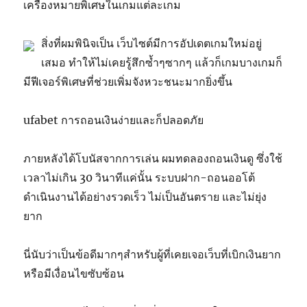
เครื่องหมายพิเศษในเกมแต่ละเกม
สิ่งที่ผมพินิจเป็น เว็บไซต์มีการอัปเดตเกมใหม่อยู่
เสมอ ทำให้ไม่เคยรู้สึกซ้ำๆซากๆ แล้วก็เกมบางเกมก็
มีฟีเจอร์พิเศษที่ช่วยเพิ่มจังหวะชนะมากยิ่งขึ้น
ufabet การถอนเงินง่ายและก็ปลอดภัย
ภายหลังได้โบนัสจากการเล่น ผมทดลองถอนเงินดู ซึ่งใช้
เวลาไม่เกิน 30 วินาทีแค่นั้น ระบบฝาก-ถอนออโต้
ดำเนินงานได้อย่างรวดเร็ว ไม่เป็นอันตราย และไม่ยุ่ง
ยาก
นี่นับว่าเป็นข้อดีมากๆสำหรับผู้ที่เคยเจอเว็บที่เบิกเงินยาก
หรือมีเงื่อนไขซับซ้อน