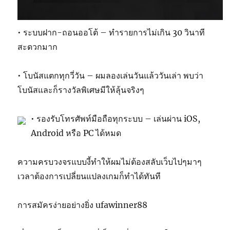
• ระบบฝาก-ถอนออโต้ – ทำรายการไม่เกิน 30 วินาที
สะดวกมาก
• โบนัสแตกทุกวี่วัน – ผมลองเล่นวันแล้ววันเล่า พบว่า
โบนัสและก็รางวัลพิเศษมีให้ลุ้นจริงๆ
• รองรับโทรศัพท์มือถือทุกระบบ – เล่นผ่าน iOS,
Android หรือ PC ได้หมด
ความครบวงจรแบบงี้ทำให้ผมไม่ต้องสลับเว็บไปๆมาๆ
เวลาต้องการเปลี่ยนแปลงเกมก็ทำได้ทันที
การสมัครง่ายอย่างยิ่ง ufawinner88