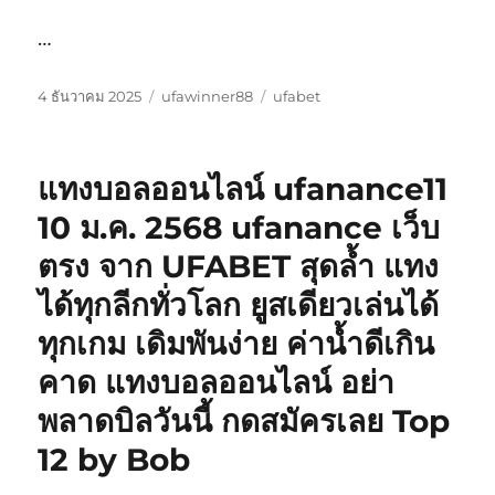
…
เขียน
หมวด
ป้าย
4 ธันวาคม 2025
ufawinner88
ufabet
เมื่อ
หมู่
กำกับ
แทงบอลออนไลน์ ufanance11
10 ม.ค. 2568 ufanance เว็บ
ตรง จาก UFABET สุดล้ำ แทง
ได้ทุกลีกทั่วโลก ยูสเดียวเล่นได้
ทุกเกม เดิมพันง่าย ค่าน้ำดีเกิน
คาด แทงบอลออนไลน์ อย่า
พลาดบิลวันนี้ กดสมัครเลย Top
12 by Bob