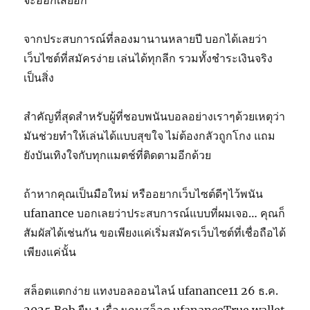
จะออกเสียอีก
จากประสบการณ์ที่ลองมานานหลายปี บอกได้เลยว่า
เว็บไซต์ที่สมัครง่าย เล่นได้ทุกลีก รวมทั้งชำระเงินจริง
เป็นสิ่ง
สำคัญที่สุดสำหรับผู้ที่ชอบพนันบอลอย่างเราๆด้วยเหตุว่า
มันช่วยทำให้เล่นได้แบบสุขใจ ไม่ต้องกลัวถูกโกง แถม
ยังบันเทิงใจกับทุกแมตช์ที่ติดตามอีกด้วย
ถ้าหากคุณเป็นมือใหม่ หรืออยากเว็บไซต์ดีๆไว้พนัน
ufanance บอกเลยว่าประสบการณ์แบบที่ผมเจอ… คุณก็
สัมผัสได้เช่นกัน ขอเพียงแค่เริ่มสมัครเว็บไซต์ที่เชื่อถือได้
เพียงแค่นั้น
สล็อตแตกง่าย แทงบอลออนไลน์ ufanance11 26 ธ.ค.