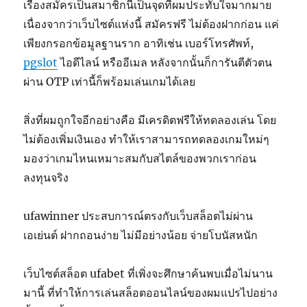
เรื่องสมัครเป็นสมาชิกนี่เป็นจุดที่ผมประทับใจมากมาย
เนื่องจากว่าเว็บไซต์แห่งนี้ สมัครฟรี ไม่ต้องฝากก่อน แค่
เพียงกรอกข้อมูลฐานราก อาทิเช่น เบอร์โทรศัพท์,
pgslot
ไอดีไลน์ หรืออีเมล หลังจากนั้นก็การันตีตัวตน
ผ่าน OTP เท่านี้ก็พร้อมเล่นเกมได้เลย
สิ่งที่ผมถูกใจอีกอย่างคือ มีเครดิตฟรีให้ทดลองเล่น โดย
ไม่ต้องเพิ่มเงินเอง ทำให้เราสามารถทดลองเกมใหม่ๆ
มองว่าเกมไหนเหมาะสมกับสไตล์ของพวกเราก่อน
ลงทุนจริง
ufawinner ประสบการณ์ตรงกับเว็บสล็อตไม่ผ่าน
เอเย่นต์ ฝากถอนง่าย ไม่มีอย่างน้อย จ่ายโบนัสหนัก
เว็บไซต์สล็อต ufabet ที่เพิ่งจะศึกษาค้นพบเมื่อไม่นาน
มานี้ ที่ทำให้การเล่นสล็อตออนไลน์ของผมแปรไปอย่าง