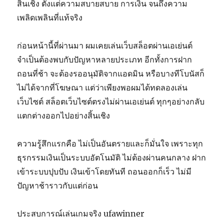
สิ้นเชิง ตั้งแต่ความสบายสบาย การเงิน จนถึงความ
เพลิดเพลินที่แท้จริง
ก่อนหน้านี้ที่ผ่านมา ผมเคยเล่นเว็บสล็อตผ่านเอเย่นต์
จำเป็นต้องพบกับปัญหาหลายประเภท อีกทั้งการฝาก
ถอนที่ช้า จะต้องรออนุมัติจากแอดมิน หรือบางทีโบนัสก็
ไม่ได้จากที่โฆษณา แต่ว่าเพียงพอผมได้ทดลองเล่น
เว็บไซต์ สล็อตเว็บไซต์ตรงไม่ผ่านเอเย่นต์ ทุกๆอย่างกลับ
แตกต่างออกไปอย่างสิ้นเชิง
ความรู้สึกแรกคือ ไม่เป็นอันตรายและก็มั่นใจ เพราะทุก
ธุรกรรมเงินเป็นระบบอัตโนมัติ ไม่ต้องผ่านคนกลาง ฝาก
เข้าระบบปุบปับ เงินเข้าโดยทันที ถอนออกก็เร็ว ไม่มี
ปัญหาช้าราวกับแต่ก่อน
ประสบการณ์เล่นเกมจริง ufawinner