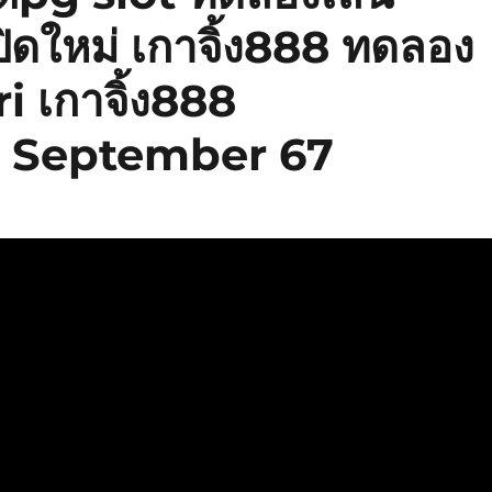
ิดใหม่ เกาจิ้ง888 ทดลอง
i เกาจิ้ง888
5 September 67