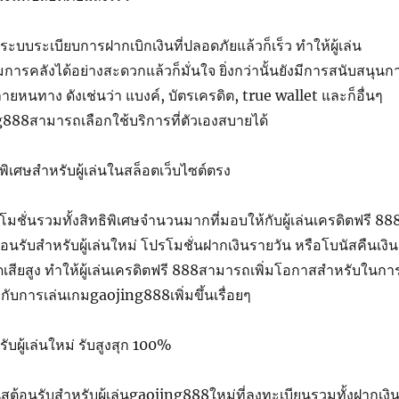
ระบบระเบียบการฝากเบิกเงินที่ปลอดภัยแล้วก็เร็ว ทำให้ผู้เล่น
รคลังได้อย่างสะดวกแล้วก็มั่นใจ ยิ่งกว่านั้นยังมีการสนับสนุนก
ยหนทาง ดังเช่นว่า แบงค์, บัตรเครดิต, true wallet และก็อื่นๆ
ng888สามารถเลือกใช้บริการที่ตัวเองสบายได้
พิเศษสำหรับผู้เล่นในสล็อตเว็บไซต์ตรง
มชั่นรวมทั้งสิทธิพิเศษจำนวนมากที่มอบให้กับผู้เล่นเครดิตฟรี 88
้อนรับสำหรับผู้เล่นใหม่ โปรโมชั่นฝากเงินรายวัน หรือโบนัสคืนเงิน
ยอดเสียสูง ทำให้ผู้เล่นเครดิตฟรี 888สามารถเพิ่มโอกาสสำหรับในกา
กับการเล่นเกมgaojing888เพิ่มขึ้นเรื่อยๆ
ับผู้เล่นใหม่ รับสูงสุก 100%
ัสต้อนรับสำหรับผู้เล่นgaojing888ใหม่ที่ลงทะเบียนรวมทั้งฝากเงิ