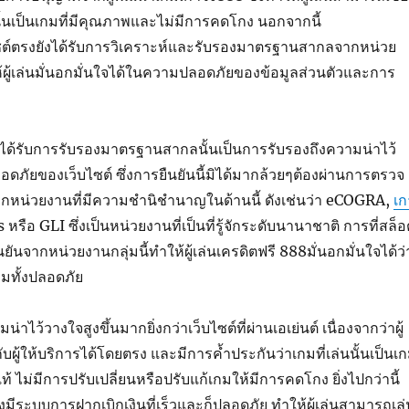
่นนั้นเป็นเกมที่มีคุณภาพและไม่มีการคดโกง นอกจากนี้
ต์ตรงยังได้รับการวิเคราะห์และรับรองมาตรฐานสากลจากหน่วย
ให้ผู้เล่นมั่นอกมั่นใจได้ในความปลอดภัยของข้อมูลส่วนตัวและการ
งได้รับการรับรองมาตรฐานสากลนั้นเป็นการรับรองถึงความน่าไว้
ัยของเว็บไซต์ ซึ่งการยืนยันนี้มิได้มากล้วยๆต้องผ่านการตรวจ
หน่วยงานที่มีความชำนิชำนาญในด้านนี้ ดังเช่นว่า eCOGRA,
เก
รือ GLI ซึ่งเป็นหน่วยงานที่เป็นที่รู้จักระดับนานาชาติ การที่สล็อ
นยันจากหน่วยงานกลุ่มนี้ทำให้ผู้เล่นเครดิตฟรี 888มั่นอกมั่นใจได้ว่
วมทั้งปลอดภัย
่าไว้วางใจสูงขึ้นมากยิ่งกว่าเว็บไซต์ที่ผ่านเอเย่นต์ เนื่องจากว่าผู้
บผู้ให้บริการได้โดยตรง และมีการค้ำประกันว่าเกมที่เล่นนั้นเป็นเ
แท้ ไม่มีการปรับเปลี่ยนหรือปรับแก้เกมให้มีการคดโกง ยิ่งไปกว่านี้
งมีระบบการฝากเบิกเงินที่เร็วและก็ปลอดภัย ทำให้ผู้เล่นสามารถเล่