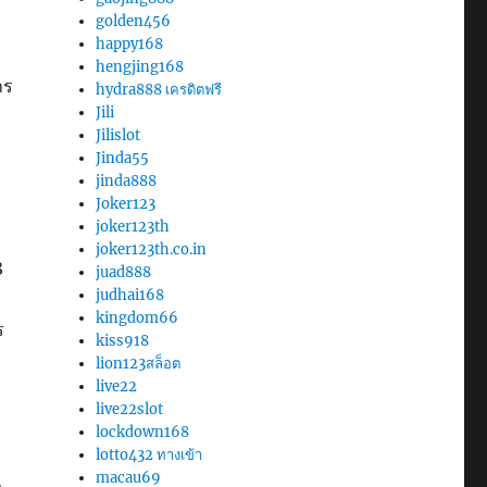
golden456
happy168
hengjing168
าร
hydra888 เครดิตฟรี
Jili
Jilislot
Jinda55
jinda888
Joker123
joker123th
joker123th.co.in
8
juad888
judhai168
kingdom66
ร
kiss918
lion123สล็อต
live22
live22slot
lockdown168
lotto432 ทางเข้า
macau69
น