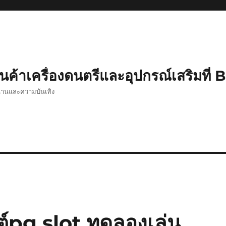
้าเครื่องดนตรีและอุปกรณ์เสริมที่
สนานและความบันเทิง
์pg slot ทดลองเล่น