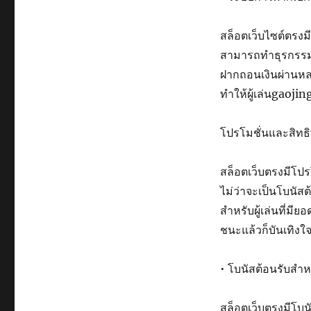
สล็อตเว็บไซต์ตรงมี
สามารถทำธุรกรรมกา
ฝากถอนเงินผ่านหลา
ทำให้ผู้เล่นgaoji
โปรโมชั่นและสิทธิ
สล็อตเว็บตรงมีโปรโ
ไม่ว่าจะเป็นโบนัสต
สำหรับผู้เล่นที่มี
ชนะแล้วก็บันเทิงใจ
• โบนัสต้อนรับสำหร
สล็อตเว็บตรงมีโบน