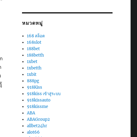
หมวดหมู่
168 สล็อต
168slot
188bet
188betth
อก
1xbet
ต
1xbetth
1xbit
ม
888pg
้
918Kiss
918kiss เข้าสู่ระบบ
918kissauto
918kissme
ABA
ABAGroup2
allbet24hr
alot66