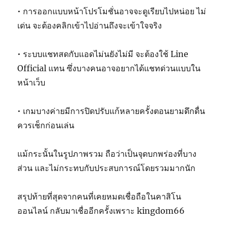
• การออกแบบหน้าโปรโมชั่นอาจจะดูเรียบไปหน่อย ไม่
เด่น จะต้องคลิกเข้าไปอ่านถึงจะเข้าใจจริง
• ระบบแชทสดกับแอดไม่นยังไม่มี จะต้องใช้ Line
Official แทน ซึ่งบางคนอาจอยากได้แชทด่วนแบบใน
หน้าเว็บ
• เกมบางค่ายมีการปิดปรับแก้หลายครั้งตอนยามดึกดื่น
ควรเช็กก่อนเล่น
แม้กระนั้นในรูปภาพรวม ถือว่าเป็นจุดบกพร่องที่บาง
ส่วน และไม่กระทบกับประสบการณ์โดยรวมมากนัก
สรุปท้ายที่สุดจากคนที่เคยหมดเชื่อถือในคาสิโน
ออนไลน์ กลับมาเชื่ออีกครั้งเพราะ kingdom66