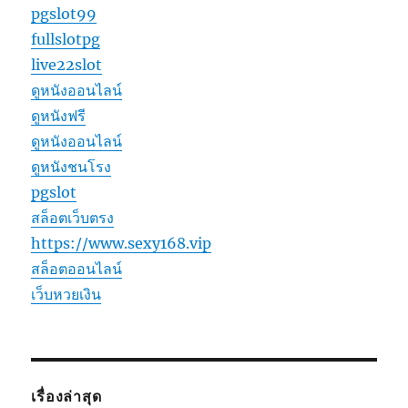
pgslot99
fullslotpg
live22slot
ดูหนังออนไลน์
ดูหนังฟรี
ดูหนังออนไลน์
ดูหนังชนโรง
pgslot
สล็อตเว็บตรง
https://www.sexy168.vip
สล็อตออนไลน์
เว็บหวยเงิน
เรื่องล่าสุด