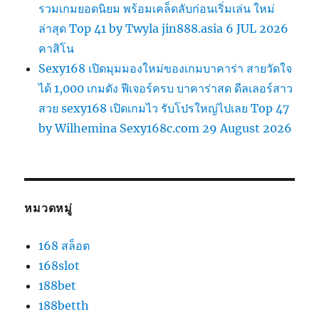
รวมเกมยอดนิยม พร้อมเคล็ดลับก่อนเริ่มเล่น ใหม่
ล่าสุด Top 41 by Twyla jin888.asia 6 JUL 2026
คาสิโน
Sexy168 เปิดมุมมองใหม่ของเกมบาคาร่า สายวัดใจ
ได้ 1,000 เกมดัง ฟีเจอร์ครบ บาคาร่าสด ดีลเลอร์สาว
สวย sexy168 เปิดเกมไว รับโปรใหญ่ไปเลย Top 47
by Wilhemina Sexy168c.com 29 August 2026
หมวดหมู่
168 สล็อต
168slot
188bet
188betth