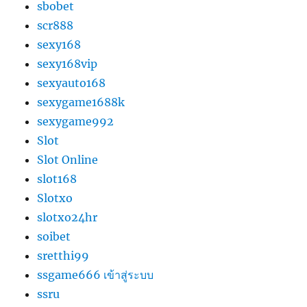
sbobet
scr888
sexy168
sexy168vip
sexyauto168
sexygame1688k
sexygame992
Slot
Slot Online
slot168
Slotxo
slotxo24hr
soibet
sretthi99
ssgame666 เข้าสู่ระบบ
ssru