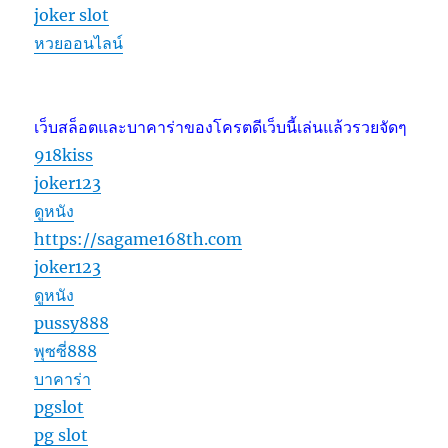
joker slot
หวยออนไลน์
เว็บสล็อตและบาคาร่าของโครตดีเว็บนี้เล่นแล้วรวยจัดๆ
918kiss
joker123
ดูหนัง
https://sagame168th.com
joker123
ดูหนัง
pussy888
พุซซี่888
บาคาร่า
pgslot
pg slot