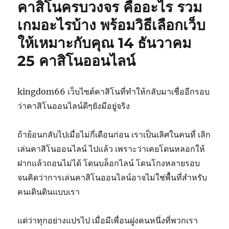
คาสิโนครบวงจร คืออะไร รวม
เกมอะไรบ้าง พร้อมวิธีเลือกเว็บ
ให้เหมาะกับคุณ 14 ธันวาคม
25 คาสิโนออนไลน์
kingdom66 เว็บไซต์คาสิโนที่ทำให้กลับมาเชื่ออีกรอบ
ว่าคาสิโนออนไลน์ดีๆยังมีอยู่จริง
ถ้าย้อนกลับไปเมื่อไม่กี่เดือนก่อน เราเป็นเลิศในคนที่ เลิก
เล่นคาสิโนออนไลน์ ไปแล้ว เพราะว่าเคยโดนหลอกให้
ฝากแล้วถอนไม่ได้ โดนบล็อกไลน์ โดนโกงหลายรอบ
จนคิดว่าการเล่นคาสิโนออนไลน์อาจไม่ใช่พื้นที่สำหรับ
คนเดินดินแบบเรา
แต่ว่าทุกอย่างแปรไป เมื่อมีเพื่อนฝูงคนหนึ่งที่พวกเรา