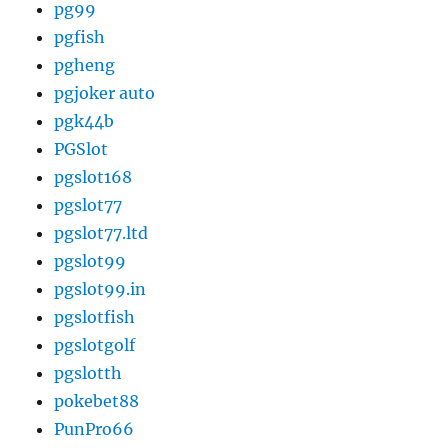
pg99
pgfish
pgheng
pgjoker auto
pgk44b
PGSlot
pgslot168
pgslot77
pgslot77.ltd
pgslot99
pgslot99.in
pgslotfish
pgslotgolf
pgslotth
pokebet88
PunPro66