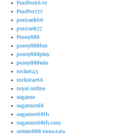
PunPro66.tv
PunPro777
puntaek66
puntaek77
Pussy888
pussy888fun
pussy888play
pussy888win
rocket45
rockstar66
royal online
sagame
sagame168
sagame168th
sagame168th.com
sawan888 ทดลองเล่น