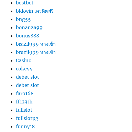
bestbet
bkkwin เครดิตฟรี
bng55
bonanza99
bonus888
brazil999 ทางเข้า
brazil999 ทางเข้า
Casino
coke55
debet slot
debet slot
faro168
ff123th
fullslot
fullslotpg
funny18