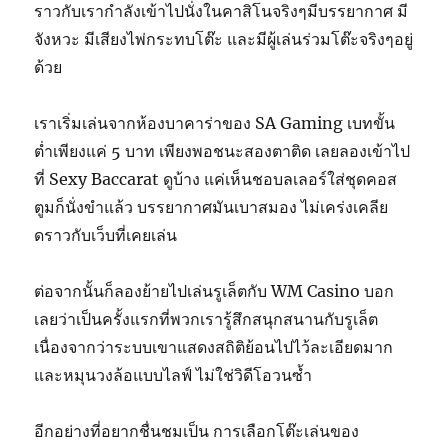
ราวกับเรากำลังเข้าไปนั่งในคาสิโนจริงๆมีบรรยากาศ มี
จังหวะ มีเสียงไพ่กระทบโต๊ะ และมีผู้เล่นร่วมโต๊ะจริงๆอยู่
ด้วย
เราเริ่มเล่นจากห้องบาคาร่าของ SA Gaming เบทขั้น
ต่ำเพียงแค่ 5 บาท เพียงพอชนะสองตาติด เลยลองเข้าไป
ที่ Sexy Baccarat ดูบ้าง แค่เห็นชอบลเลอร์ใส่ชุดคอส
ตูมก็นั่งขำแล้ว บรรยากาศมันเบาสมอง ไม่เคร่งเคลีย
ดราวกับเว็บที่เคยเล่น
ต่อจากนั้นก็ลองย้ายไปเล่นรูเล็ตกับ WM Casino บอก
เลยว่าเป็นครั้งแรกที่พวกเรารู้สึกสนุกสนานกับรูเล็ต
เนื่องจากว่าระบบเขาแสดงสถิติย้อนไปไว้ละเอียดมาก
และหมุนวงล้อแบบไลฟ์ ไม่ใช่วิดีโอวนซ้ำ
อีกอย่างที่อยากชื่นชมเป็น การเลือกโต๊ะเล่นของ