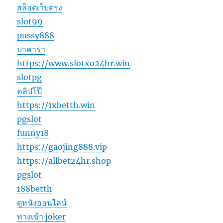
สล็อตเว็บตรง
slot99
pussy888
บาคาร่า
https://www.slotxo24hr.win
slotpg
คลิปโป๊
https://1xbetth.win
pgslot
funny18
https://gaojing888.vip
https://allbet24hr.shop
pgslot
188betth
ดูหนังออนไลน์
ทางเข้า joker