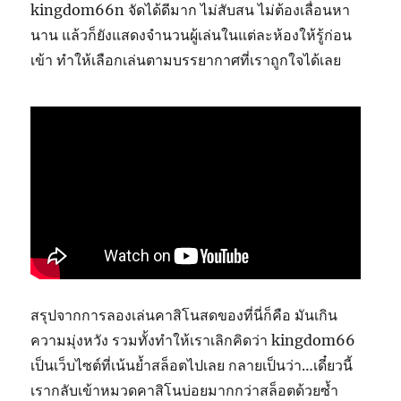
kingdom66n จัดได้ดีมาก ไม่สับสน ไม่ต้องเลื่อนหา
นาน แล้วก็ยังแสดงจำนวนผู้เล่นในแต่ละห้องให้รู้ก่อน
เข้า ทำให้เลือกเล่นตามบรรยากาศที่เราถูกใจได้เลย
สรุปจากการลองเล่นคาสิโนสดของที่นี่ก็คือ มันเกิน
ความมุ่งหวัง รวมทั้งทำให้เราเลิกคิดว่า kingdom66
เป็นเว็บไซต์ที่เน้นย้ำสล็อตไปเลย กลายเป็นว่า…เดี๋ยวนี้
เรากลับเข้าหมวดคาสิโนบ่อยมากกว่าสล็อตด้วยซ้ำ