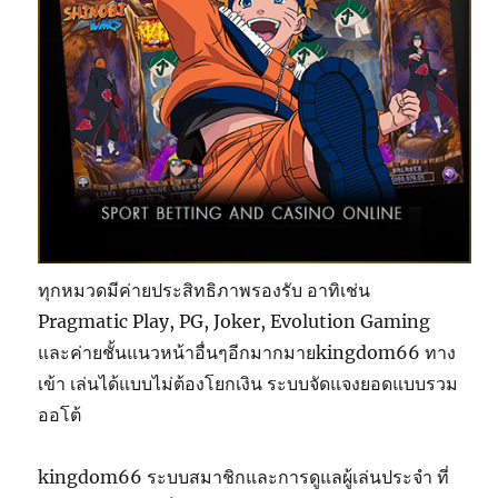
ทุกหมวดมีค่ายประสิทธิภาพรองรับ อาทิเช่น
Pragmatic Play, PG, Joker, Evolution Gaming
และค่ายชั้นแนวหน้าอื่นๆอีกมากมายkingdom66 ทาง
เข้า เล่นได้แบบไม่ต้องโยกเงิน ระบบจัดแจงยอดแบบรวม
ออโต้
kingdom66 ระบบสมาชิกและการดูแลผู้เล่นประจำ ที่