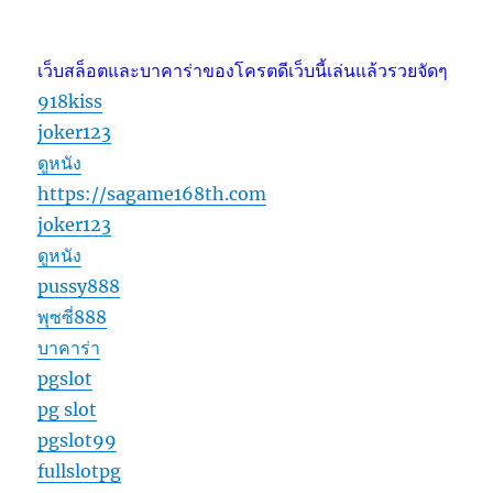
เว็บสล็อตและบาคาร่าของโครตดีเว็บนี้เล่นแล้วรวยจัดๆ
918kiss
joker123
ดูหนัง
https://sagame168th.com
joker123
ดูหนัง
pussy888
พุซซี่888
บาคาร่า
pgslot
pg slot
pgslot99
fullslotpg