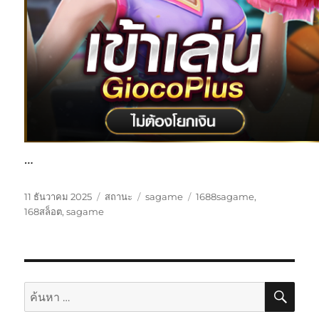
…
เขียน
รูป
หมวด
ป้าย
11 ธันวาคม 2025
สถานะ
sagame
1688sagame
,
เมื่อ
แบบ
หมู่
กำกับ
168สล็อต
,
sagame
เรื่อง
ค้นห
ค้นหา: