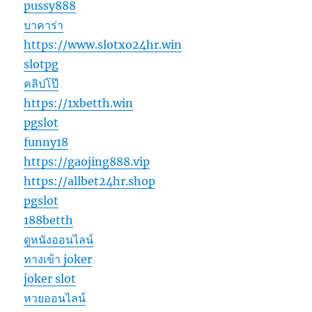
pussy888
บาคาร่า
https://www.slotxo24hr.win
slotpg
คลิปโป๊
https://1xbetth.win
pgslot
funny18
https://gaojing888.vip
https://allbet24hr.shop
pgslot
188betth
ดูหนังออนไลน์
ทางเข้า joker
joker slot
หวยออนไลน์