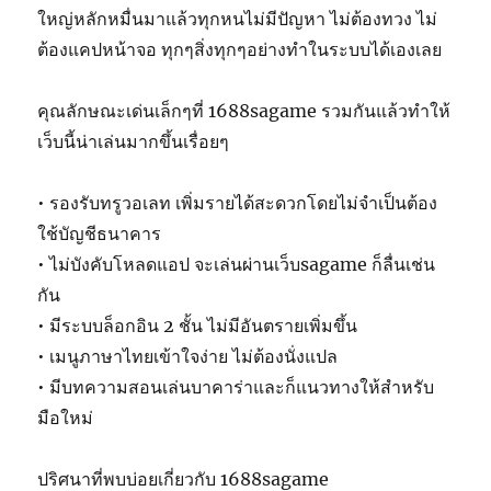
ใหญ่หลักหมื่นมาแล้วทุกหนไม่มีปัญหา ไม่ต้องทวง ไม่
ต้องแคปหน้าจอ ทุกๆสิ่งทุกๆอย่างทำในระบบได้เองเลย
คุณลักษณะเด่นเล็กๆที่ 1688sagame รวมกันแล้วทำให้
เว็บนี้น่าเล่นมากขึ้นเรื่อยๆ
• รองรับทรูวอเลท เพิ่มรายได้สะดวกโดยไม่จำเป็นต้อง
ใช้บัญชีธนาคาร
• ไม่บังคับโหลดแอป จะเล่นผ่านเว็บsagame ก็ลื่นเช่น
กัน
• มีระบบล็อกอิน 2 ชั้น ไม่มีอันตรายเพิ่มขึ้น
• เมนูภาษาไทยเข้าใจง่าย ไม่ต้องนั่งแปล
• มีบทความสอนเล่นบาคาร่าและก็แนวทางให้สำหรับ
มือใหม่
ปริศนาที่พบบ่อยเกี่ยวกับ 1688sagame