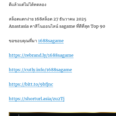
ดีแล้วแต่ไม่ได้ทดลอง
สล็อตแตกง่าย 168สล็อต 27 ธันวาคม 2025
Anastasia คาสิโนออนไลน์ sagame ที่ดีที่สุด Top 90
ขอขอบคุณที่มา
1688sagame
https://rebrand.ly/1688sagame
https://cutly.info/1688sagame
https://bitt.to/9bfjnc
https://shorturl.asia/zu2Tj