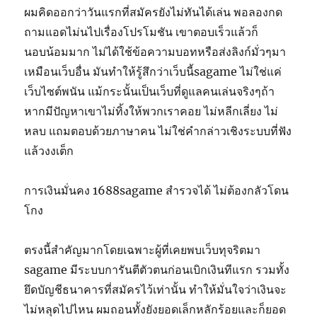
ผมคิดออกว่าวันแรกที่สมัครยังไม่ทันได้เล่น พอลองกด
ถามแอดไม่นไปเรื่องโปรโมชัน เขาตอบเร็วแล้วก็
นอบน้อมมาก ไม่ได้ใช้ข้อความบอทหรือส่งลิงก์มั่วๆมา
เหมือนเว็บอื่น มันทำให้รู้สึกว่าเว็บนี้sagame ไม่ใช่แค่
เว็บไซต์พนัน แม้กระนั้นเป็นเว็บที่ดูแลคนเล่นจริงๆถ้า
หากมีปัญหาเขาไม่ทิ้งให้พวกเราคอย ไม่หลีกเลี่ยง ไม่
หลบ แถมตอบด้วยภาษาคน ไม่ใช่คำกล่าวเชิงระบบที่ฟัง
แล้วงงเต็ก
การเงินมั่นคง 1688sagame สำรวจได้ ไม่ต้องกลัวโดน
โกง
ตรงนี้สำคัญมากโดยเฉพาะผู้ที่เคยพบเว็บทุจริตมา
sagame มีระบบการันตีตัวตนก่อนเบิกเงินทีแรก รวมทั้ง
ยึดบัญชีธนาคารที่สมัครไว้เท่านั้น ทำให้มั่นใจว่าเงินจะ
ไม่หลุดไปไหน ผมถอนทั้งยังยอดเล็กหลักร้อยและก็ยอด