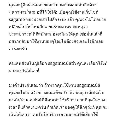
คุณจะรู้สึกผ่อนคลายและไม่กดดันตอนเล่นอีกด้วย
• ความสม่ำเสมอที่ไว้ใจได้: เมื่อคุณใช้งานเว็บไซต์
sagame ของพวกเราไปสักระยะแล้ว คุณจะไม่ได้อยาก
เปลี่ยนไปเว็บไหนอีกเลยครับผม เพราะเหตุว่า
ประสบการณ์ที่ดีสม่ำเสมอจะมีผลให้คุณเชื่อมั่นแล้วก็
อยากกลับมาใช้งานบ่อยๆโดยไม่ต้องลังเลอะไรอีกเลย
ล่ะนะครับ
คนเล่นส่วนใหญ่เลือก sagame168th คุณล่ะเลือกรึยัง?
มาลองกันได้เลย!
ผมค้ำประกันเลยว่า ถ้าหากคุณใช้งาน sagame168
คุณจะไม่ผิดหวังอย่างแน่แท้ขอรับ ด้วยเหตุว่านี่เป็นเว็บ
ตรงไม่ผ่านเอเย่นต์ที่มีคนเข้าใช้บริการมากที่สุดในช่วง
เวลานี้แล้วล่ะนะครับ ถ้าเกิดเรามองดูให้ลึกๆล่ะก็ คุณจะ
เห็นได้เลยว่า คนรับใช้บริการส่วนมากมิได้เลือกใช้