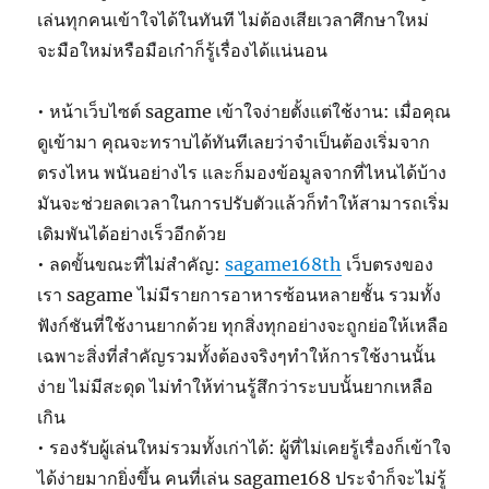
เล่นทุกคนเข้าใจได้ในทันที ไม่ต้องเสียเวลาศึกษาใหม่
จะมือใหม่หรือมือเก๋าก็รู้เรื่องได้แน่นอน
• หน้าเว็บไซต์ sagame เข้าใจง่ายตั้งแต่ใช้งาน: เมื่อคุณ
ดูเข้ามา คุณจะทราบได้ทันทีเลยว่าจำเป็นต้องเริ่มจาก
ตรงไหน พนันอย่างไร และก็มองข้อมูลจากที่ไหนได้บ้าง
มันจะช่วยลดเวลาในการปรับตัวแล้วก็ทำให้สามารถเริ่ม
เดิมพันได้อย่างเร็วอีกด้วย
• ลดขั้นขณะที่ไม่สำคัญ:
sagame168th
เว็บตรงของ
เรา sagame ไม่มีรายการอาหารซ้อนหลายชั้น รวมทั้ง
ฟังก์ชันที่ใช้งานยากด้วย ทุกสิ่งทุกอย่างจะถูกย่อให้เหลือ
เฉพาะสิ่งที่สำคัญรวมทั้งต้องจริงๆทำให้การใช้งานนั้น
ง่าย ไม่มีสะดุด ไม่ทำให้ท่านรู้สึกว่าระบบนั้นยากเหลือ
เกิน
• รองรับผู้เล่นใหม่รวมทั้งเก่าได้: ผู้ที่ไม่เคยรู้เรื่องก็เข้าใจ
ได้ง่ายมากยิ่งขึ้น คนที่เล่น sagame168 ประจำก็จะไม่รู้