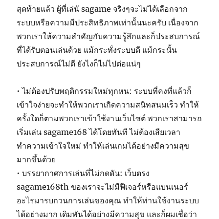
สุดท้ายแล้ว ผู้ที่เล่นั sagame จริงๆจะไม่ได้เลือกจาก
ระบบหรือความมีประสิทธิภาพเท่านั้นนะครับ เนื่องจาก
พวกเราให้ความสำคัญกับความรู้สึกและก็ประสบการณ์
ที่ได้รับตอนเล่นด้วย แม้กระทั่งระบบดี แม้กระนั้น
ประสบการณ์ไม่ดี ยังไงก็ไม่ไปต่อแน่ๆ
• ไม่ต้องปรับพฤติกรรมใหม่ทุกหน: ระบบที่คงที่แล้วก็
เข้าใจง่ายจะทำให้พวกเราเกิดความสนิทสนมเร็ว ทำให้
ครั้งใดก็ตามพวกเราเข้าใช้งานเว็บไซต์ พวกเราสามารถ
เริ่มเล่น sagame168 ได้โดยทันที ไม่ต้องเสียเวลา
ทำความเข้าใจใหม่ ทำให้เล่นเกมได้อย่างมีความสุข
มากขึ้นด้วย
• บรรยากาศการเล่นที่ไม่กดดัน: เว็บตรง
sagame168th ของเราจะไม่มีฟีเจอร์หรือแบนเนอร์
อะไรมารบกวนการเล่นของคุณ ทำให้ท่านใช้งานระบบ
ได้อย่างมาก เดิมพันได้อย่างมีความสุข และก็ผมเชื่อว่า