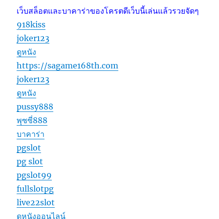
เว็บสล็อตและบาคาร่าของโครตดีเว็บนี้เล่นแล้วรวยจัดๆ
918kiss
joker123
ดูหนัง
https://sagame168th.com
joker123
ดูหนัง
pussy888
พุซซี่888
บาคาร่า
pgslot
pg slot
pgslot99
fullslotpg
live22slot
ดูหนังออนไลน์