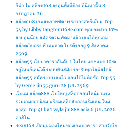
กีฬา ไพ่ สล็อต168 ลงทุนทั้งที่ต้อง ที่นี่เท่านั้น 8
กรกฎาคม 26
สล็อต168 เกมสดภาพชัด บรรยากาศพรีเมียม Top
54 by Libby tangtem168e.com ทุกยอดฝาก 10%
สายทุนน้อย สมัครด่วน คัดมาแล้ว เล่นได้ทุกเกม
สล็อตเว็บตรง ห้ามพลาด โปรดีรออยู่ 9 สิงหาคม
2569
สล็อต55 เว็บบาคาร่าอันดับ 1 ในไทย แคชแบค 10%
อยู่ไหนก็เล่นได้ ระบบทันสมัย รองรับทุกไลฟ์สไตล์
สล็อต55 สมัครง่าย เล่นไว ถอนได้ไม่ติดขัด Top 55
by Genie jin55.guru 28 JUL 2569
เว็บแม่ สล็อต888 เว็บใหญ่ สล็อตออนไลน์มาแรง
รวมเกมยอดนิยม พร้อมเคล็ดลับก่อนเริ่มเล่น ใหม่
ล่าสุด Top 41 by Twyla jin888.asia 6 JUL 2026
คาสิโน
Sexy168 เปิดมุมมองใหม่ของเกมบาคาร่า สายวัดใจ