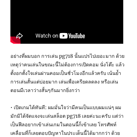
อย่างที่ผมบอก การเล่น pg718 นั้นแปรไปเยอะมาก ด้วย
เหตุว่าคนเล่นในขณะนี้ไม่ต้องการเปิดคอม นั่งโต๊ะ แล้ว
ตั้งอกตั้งใจเล่นผ่านคอมเป็นชั่วโมงอีกแล้วครับ เน้นย้ำ
การเล่นสั้นแต่บ่อยมาก เล่นเพื่อเครียดลดลง หรือเล่น
ตอนมีเวลาว่างสั้นๆกันมากยิ่งกว่า
• เปิดเกมได้ทันที: ผมมั่นใจว่ามีคนเป็นแบบผมแน่ๆ ผม
มักมิได้จัดแจงจะเล่นสล็อต pg718 เลยค่ะนะครับ แต่ว่า
เป็นฟีลอยากเข้าเล่นเกมในตอนนี้ก็เข้าเลย โทรศัพท์
เคลื่อนที่ก็เลยตอบปัญหาในประเด็นนี้ได้มากกว่า ด้วย