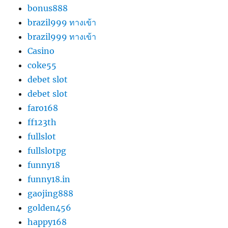
bonus888
brazil999 ทางเข้า
brazil999 ทางเข้า
Casino
coke55
debet slot
debet slot
faro168
ff123th
fullslot
fullslotpg
funny18
funny18.in
gaojing888
golden456
happy168