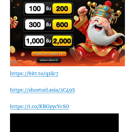
https://bitt.to/q1iic7
https://shorturl.asia/2C49S
https://t.co/KRGyycVcSO