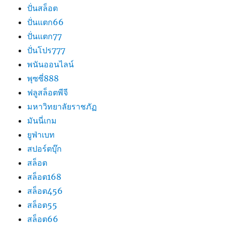
ปั่นสล็อต
ปั่นแตก66
ปั่นแตก77
ปั่นโปร777
พนันออนไลน์
พุซซี่888
ฟลูสล็อตพีจี
มหาวิทยาลัยราชภัฏ
มันนี่เกม
ยูฟ่าเบท
สปอร์ตบุ๊ก
สล็อต
สล็อต168
สล็อต456
สล็อต55
สล็อต66