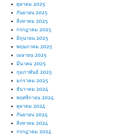
ตุลาคม 2025
กันยายน 2025
สิงหาคม 2025
กรกฎาคม 2025
มิถุนายน 2025
พฤษภาคม 2025
เมษายน 2025
มีนาคม 2025
กุมภาพันธ์ 2025
มกราคม 2025
ธันวาคม 2024
พฤศจิกายน 2024
ตุลาคม 2024
กันยายน 2024
สิงหาคม 2024
กรกฎาคม 2024