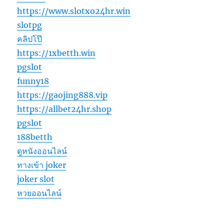
https://www.slotxo24hr.win
slotpg
คลิปโป๊
https://1xbetth.win
pgslot
funny18
https://gaojing888.vip
https://allbet24hr.shop
pgslot
188betth
ดูหนังออนไลน์
ทางเข้า joker
joker slot
หวยออนไลน์