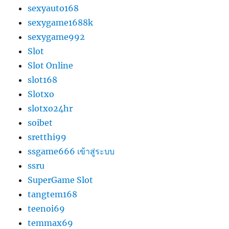
sexyauto168
sexygame1688k
sexygame992
Slot
Slot Online
slot168
Slotxo
slotxo24hr
soibet
sretthi99
ssgame666 เข้าสู่ระบบ
ssru
SuperGame Slot
tangtem168
teenoi69
temmax69