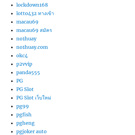
lockdown168
lotto432 ทางเข้า
macau69
macau69 สมัคร
no1huay
no1huay.com
okc4
p2vvip
panda555
PG
PG Slot
PG Slot เว็บใหม่
pg99
pgfish
pgheng
pgjoker auto