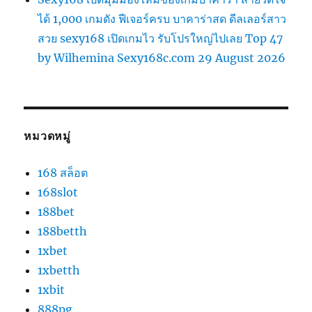
ได้ 1,000 เกมดัง ฟีเจอร์ครบ บาคาร่าสด ดีลเลอร์สาว
สวย sexy168 เปิดเกมไว รับโปรใหญ่ไปเลย Top 47
by Wilhemina Sexy168c.com 29 August 2026
หมวดหมู่
168 สล็อต
168slot
188bet
188betth
1xbet
1xbetth
1xbit
888pg