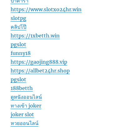
บาคาร่า
https://www.slotxo24hr.win
slotpg
คลิปโป๊
https://1xbetth.win
pgslot
funny18
https://gaojing888.vip
https://allbet24hr.shop
pgslot
188betth
ดูหนังออนไลน์
ทางเข้า joker
joker slot
หวยออนไลน์