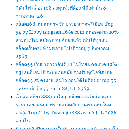
กีฬา ไพ่ สล็อต168 ลงทุนทั้งที่ต้อง ที่นี่เท่านั้น 8
กรกฎาคม 26
สล็อต168 เกมสดภาพชัด บรรยากาศพรีเมียม Top
54 by Libby tangtem168e.com ทุกยอดฝาก 10%
สายทุนน้อย สมัครด่วน คัดมาแล้ว เล่นได้ทุกเกม
สล็อตเว็บตรง ห้ามพลาด โปรดีรออยู่ 9 สิงหาคม
2569
สล็อต55 เว็บบาคาร่าอันดับ 1 ในไทย แคชแบค 10%
อยู่ไหนก็เล่นได้ ระบบทันสมัย รองรับทุกไลฟ์สไตล์
สล็อต55 สมัครง่าย เล่นไว ถอนได้ไม่ติดขัด Top 55
by Genie jin55.guru 28 JUL 2569
เว็บแม่ สล็อต888 เว็บใหญ่ สล็อตออนไลน์มาแรง
รวมเกมยอดนิยม พร้อมเคล็ดลับก่อนเริ่มเล่น ใหม่
ล่าสุด Top 41 by Twyla jin888.asia 6 JUL 2026
คาสิโน
Sexy168 เปิดมุมมองใหม่ของเกมบาคาร่า สายวัดใจ