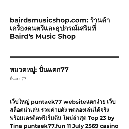
bairdsmusicshop.com: ร้านค้า
เครื่องดนตรีและอุปกรณ์เสริมที่
Baird's Music Shop
หมวดหมู่:
ปั่นแตก77
ปั่นแตก77
เว็บใหญ่ puntaek77 websiteแตกง่าย เว็บ
สล็อตน่าเล่น รวมค่ายดัง ทดลองเล่นได้จริง
พร้อมเครดิตฟรีเริ่มต้น ใหม่ล่าสุด Top 23 by
Tina puntaek77.fun 11 July 2569 casino