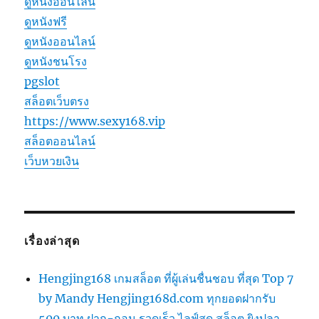
ดูหนังออนไลน์
ดูหนังฟรี
ดูหนังออนไลน์
ดูหนังชนโรง
pgslot
สล็อตเว็บตรง
https://www.sexy168.vip
สล็อตออนไลน์
เว็บหวยเงิน
เรื่องล่าสุด
Hengjing168 เกมสล็อต ที่ผู้เล่นชื่นชอบ ที่สุด Top 7
by Mandy Hengjing168d.com ทุกยอดฝากรับ
500 บาท ฝาก-ถอน รวดเร็ว ไลฟ์สด สล็อต ยิงปลา