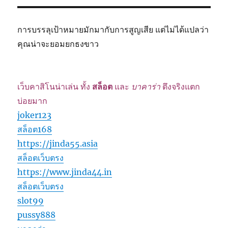
การบรรลุเป้าหมายมักมากับการสูญเสีย แต่ไม่ได้แปลว่า
คุณน่าจะยอมยกธงขาว
เว็บคาสิโนน่าเล่น ทั้ง
สล็อต
และ
บาคาร่า
ตึงจริงแตก
บ่อยมาก
joker123
สล็อต168
https://jinda55.asia
สล็อตเว็บตรง
https://www.jinda44.in
สล็อตเว็บตรง
slot99
pussy888