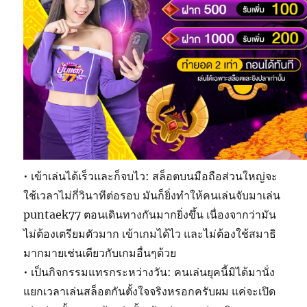
• เข้าเล่นได้เร็วและก็จบไว: สล็อตบนมือถือส่วนใหญ่จะ
ใช้เวลาไม่กี่วินาทีต่อรอบ มันก็ยิ่งทำให้คนเล่นจับมาเล่น
puntaek77 ตอนเดินทางกันมากยิ่งขึ้น เนื่องจากว่ามัน
ไม่ต้องเตรียมตัวมาก เข้าเกมได้ไว และไม่ต้องใช้สมาธิ
มากมายเช่นเดียวกับเกมอื่นๆด้วย
• เป็นกิจกรรมแทรกระหว่างวัน: คนเล่นยุคนี้มิได้มานั่ง
แยกเวลาเล่นสล็อตกันตั้งใจจริงหรอกครับผม แค่จะเปิด