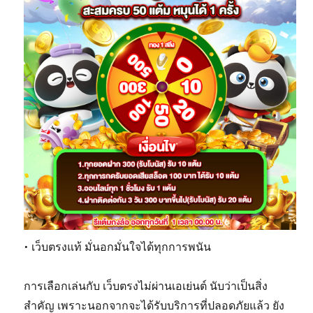
• เว็บตรงแท้ มั่นอกมั่นใจได้ทุกการพนัน
การเลือกเล่นกับ เว็บตรงไม่ผ่านเอเย่นต์ นับว่าเป็นสิ่ง
สำคัญ เพราะนอกจากจะได้รับบริการที่ปลอดภัยแล้ว ยัง