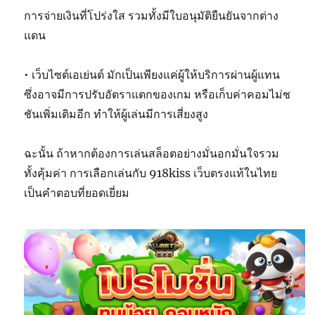
การจ่ายเงินที่โปร่งใส รวมทั้งมีใบอนุมัติยืนยันจากต่าง
แดน
• เว็บไซต์เอเย่นต์ มักเป็นเพียงแค่ผู้ให้บริการผ่านผู้แทน
ซึ่งอาจมีการปรับอัตราแตกของเกม หรือเก็บค่าคอมไม่ช
ชันเพิ่มเติมอีก ทำให้ผู้เล่นมีการเสี่ยงสูง
ฉะนั้น ถ้าหากต้องการเล่นสล็อตอย่างมั่นอกมั่นใจรวม
ทั้งคุ้มค่า การเลือกเล่นกับ 918kiss เว็บตรงแท้ในไทย
เป็นคำตอบที่ยอดเยี่ยม