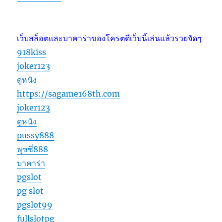
เว็บสล็อตและบาคาร่าของโครตดีเว็บนี้เล่นแล้วรวยจัดๆ
918kiss
joker123
ดูหนัง
https://sagame168th.com
joker123
ดูหนัง
pussy888
พุซซี่888
บาคาร่า
pgslot
pg slot
pgslot99
fullslotpg