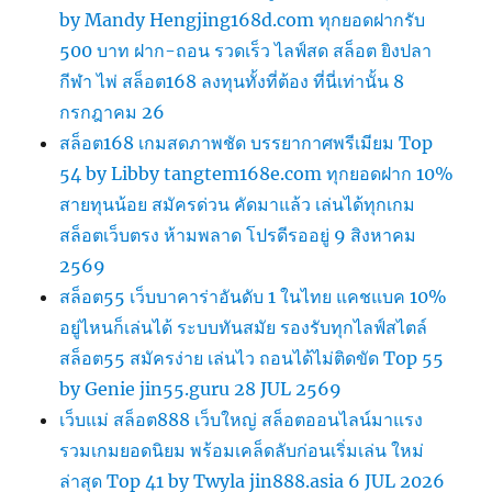
by Mandy Hengjing168d.com ทุกยอดฝากรับ
500 บาท ฝาก-ถอน รวดเร็ว ไลฟ์สด สล็อต ยิงปลา
กีฬา ไพ่ สล็อต168 ลงทุนทั้งที่ต้อง ที่นี่เท่านั้น 8
กรกฎาคม 26
สล็อต168 เกมสดภาพชัด บรรยากาศพรีเมียม Top
54 by Libby tangtem168e.com ทุกยอดฝาก 10%
สายทุนน้อย สมัครด่วน คัดมาแล้ว เล่นได้ทุกเกม
สล็อตเว็บตรง ห้ามพลาด โปรดีรออยู่ 9 สิงหาคม
2569
สล็อต55 เว็บบาคาร่าอันดับ 1 ในไทย แคชแบค 10%
อยู่ไหนก็เล่นได้ ระบบทันสมัย รองรับทุกไลฟ์สไตล์
สล็อต55 สมัครง่าย เล่นไว ถอนได้ไม่ติดขัด Top 55
by Genie jin55.guru 28 JUL 2569
เว็บแม่ สล็อต888 เว็บใหญ่ สล็อตออนไลน์มาแรง
รวมเกมยอดนิยม พร้อมเคล็ดลับก่อนเริ่มเล่น ใหม่
ล่าสุด Top 41 by Twyla jin888.asia 6 JUL 2026