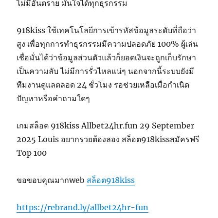
ไม่มีอันตราย มั่นใจได้ทุกธุรกรรม
918kiss ใช้เทคโนโลยีการเข้ารหัสข้อมูลระดับที่ถือว่า
สูง เพื่อทุกการทำธุรกรรมมีความปลอดภัย 100% ผู้เล่น
เชื่อมั่นได้ว่าข้อมูลส่วนตัวแล้วก็ยอดเงินจะถูกเก็บรักษา
เป็นความลับ ไม่มีการรั่วไหลแน่ๆ นอกจากนี้ระบบยังมี
ทีมงานดูแลตลอด 24 ชั่วโมง รอช่วยเหลือเมื่อกำเนิด
ปัญหาหรือคำถามใดๆ
เกมสล็อต 918kiss Allbet24hr.fun 29 September
2025 Louis อยากรวยต้องลอง สล็อต918kissสมัครฟรี
Top 100
ขอขอบคุณมากweb
สล็อต918kiss
https://rebrand.ly/allbet24hr-fun