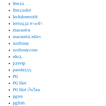
live22
live22slot
lockdown168
lotto432 ทางเข้า
macau69
macau69 สมัคร
no1huay
no1huay.com
okc4
p2vvip
panda555
PG
PG Slot
PG Slot เว็บใหม่
pg99
pgfish