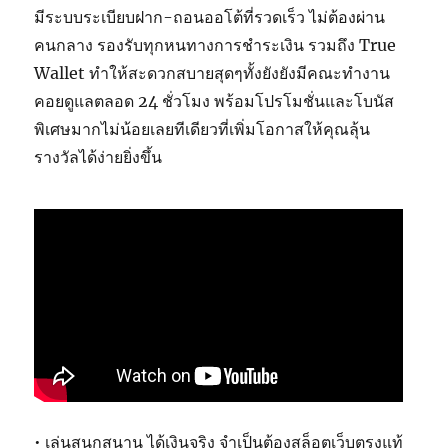
มีระบบระเบียบฝาก-ถอนออโต้ที่รวดเร็ว ไม่ต้องผ่าน
คนกลาง รองรับทุกหนทางการชำระเงิน รวมถึง True
Wallet ทำให้สะดวกสบายสุดๆทั้งยังยังมีคณะทำงาน
คอยดูแลตลอด 24 ชั่วโมง พร้อมโปรโมชั่นและโบนัส
พิเศษมากไม่น้อยเลยทีเดียวที่เพิ่มโอกาสให้คุณลุ้น
รางวัลได้ง่ายยิ่งขึ้น
• เล่นสนุกสนาน ได้เงินจริง จำเป็นต้องสล็อตเว็บตรงแท้