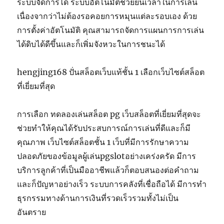
ระบบจัดการได้ ระบบอัตโนมัติช่วยย่นเวลาในการเล่น
เนื่องจากว่าไม่ต้องรอคอยการหมุนแต่ละรอบเอง ด้วย
การตั้งค่าอัตโนมัติ คุณสามารถจัดการแผนการการเล่น
ได้ดิบได้ดีขึ้นและก็เพิ่มจังหวะในการชนะได้
hengjing168 ปั่นสล็อตเว็บแท้ชั้น 1 เลือกเว็บไซต์สล็อต
ที่เยี่ยมที่สุด
การเลือก ทดลองเล่นสล็อต pg เว็บสล็อตที่เยี่ยมที่สุดจะ
ช่วยทำให้คุณได้รับประสบการณ์การเล่นที่ดีและก็มี
คุณภาพ เว็บไซต์สล็อตชั้น 1 เว็บที่มีการรักษาความ
ปลอดภัยของข้อมูลผู้เล่นpgslotอย่างเคร่งครัด มีการ
บริการลูกค้าที่เป็นมืออาชีพแล้วก็ตอบสนองต่อคำถาม
และก็ปัญหาอย่างเร็ว ระบบการคลังที่เชื่อถือได้ มีการทำ
ธุรกรรมทางด้านการเงินที่รวดเร็วรวมทั้งไม่เป็น
อันตราย