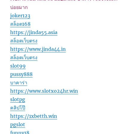
บ่อยมาก
joker123
สล็อต168
https://jinda55.asia
สล็อตเว็บตรง
https://www.jinda44.in
สล็อตเว็บตรง
slot99
pussy888
บาคาร่า
https://www.slotxo24hr.win
slotpg
คลิปโป๊
https://1xbetth.win
pgslot
funny18