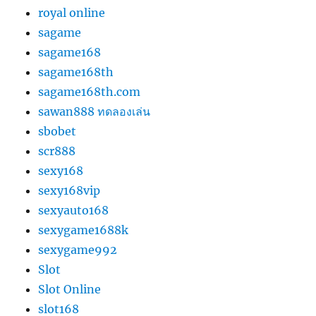
royal online
sagame
sagame168
sagame168th
sagame168th.com
sawan888 ทดลองเล่น
sbobet
scr888
sexy168
sexy168vip
sexyauto168
sexygame1688k
sexygame992
Slot
Slot Online
slot168