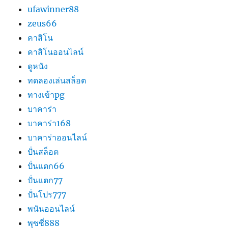
ufawinner88
zeus66
คาสิโน
คาสิโนออนไลน์
ดูหนัง
ทดลองเล่นสล็อต
ทางเข้าpg
บาคาร่า
บาคาร่า168
บาคาร่าออนไลน์
ปั่นสล็อต
ปั่นแตก66
ปั่นแตก77
ปั่นโปร777
พนันออนไลน์
พุซซี่888