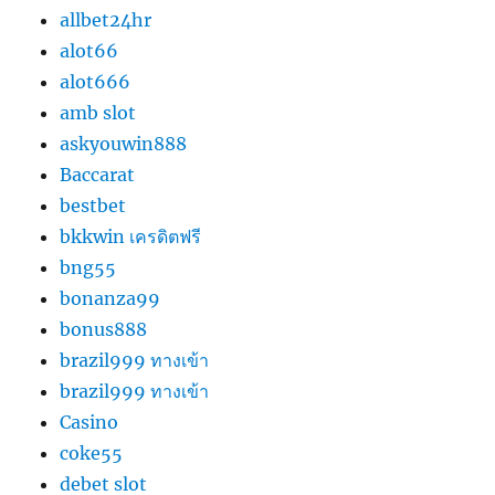
allbet24hr
alot66
alot666
amb slot
askyouwin888
Baccarat
bestbet
bkkwin เครดิตฟรี
bng55
bonanza99
bonus888
brazil999 ทางเข้า
brazil999 ทางเข้า
Casino
coke55
debet slot