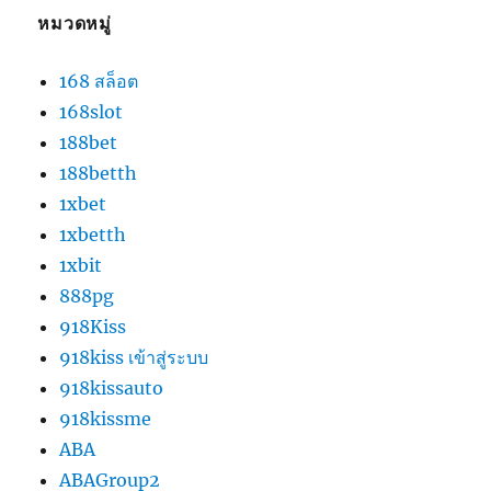
หมวดหมู่
168 สล็อต
168slot
188bet
188betth
1xbet
1xbetth
1xbit
888pg
918Kiss
918kiss เข้าสู่ระบบ
918kissauto
918kissme
ABA
ABAGroup2