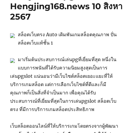
Hengjing168.news 10 สิงหา
2567
สล็อตเว็บตรง Auto เดิมพันเกมสล็อตคุณภาพ ปั่น
สล็อตเว็บแท้ชั้น 1
มาเริ่มต้นประสบการณ์เล่นpgที่เยี่ยมที่สุด หนึ่งใน
แบบการพนันที่ได้รับความนิยมสูงสุดเป็นการ
เล่นpgslot แน่นอนว่ามีเว็บไซต์สล็อตเยอะแยะที่ให้
บริการเกมสล็อต แต่การเลือกเว็บไซต์ที่ดีและก็มี
คุณภาพก็เป็นสิ่งที่จำเป็นมาก เพื่อคุณได้รับ
ประสบการณ์ที่เยี่ยมที่สุดในการเล่นpgslot สล็อตเว็บ
ตรง ที่มีการบริการเกมสล็อตประสิทธิภาพ
เว็บสล็อตออนไลน์ที่ให้บริการเกมโดยตรงจากผู้พัฒนา