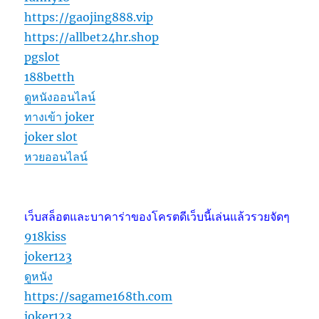
https://gaojing888.vip
https://allbet24hr.shop
pgslot
188betth
ดูหนังออนไลน์
ทางเข้า joker
joker slot
หวยออนไลน์
เว็บสล็อตและบาคาร่าของโครตดีเว็บนี้เล่นแล้วรวยจัดๆ
918kiss
joker123
ดูหนัง
https://sagame168th.com
joker123