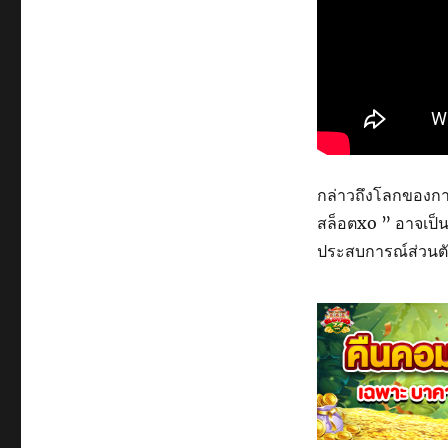
กล่าวถึงโลกของการ
สล็อตxo ” อาจเป็นช
ประสบการณ์ส่วนตัว