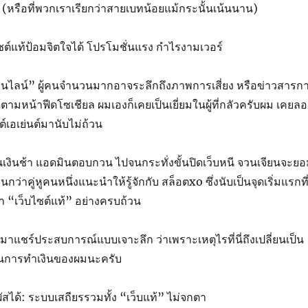
หรือที่พวกเราเรียกว่าสายเบทน้อยแม้กระนั้นเน้นนาน)
ซต์แท้ป้อมจิตใจได้ โปรโมชั่นแรง กำไรงามเวอร์
ไลน์” ผู้คนจำนวนมากอาจระลึกถึงภาพการเสี่ยง หรือข่าวสารก
้ตามหน้าฟีดโซเชียล ผมเองก็เคยเป็นเยี่ยมในผู้ที่กลัวครับผม เคยลอ
ต์เอเย่นต์มานับไม่ถ้วน
เงินช้า แอดมินตอบกวน ไปจนกระทั่งขั้นปิดเว็บหนี จวนเจียนจะย
นกว่าคู่หูคนหนึ่งแนะนำให้รู้จักกับ สล็อตxo ซึ่งนับเป็นจุดเริ่มแรกที
ว่า “เว็บไซต์แท้” อย่างครบถ้วน
มาแชร์ประสบการณ์แบบเจาะลึก ว่าเพราะเหตุไรที่นี่ถึงเปลี่ยนเป็น
ในการทำเงินของผมนะครับ
ผัสได้: ระบบเสถียรรวมทั้ง “เว็บแท้” ไม่จกตา