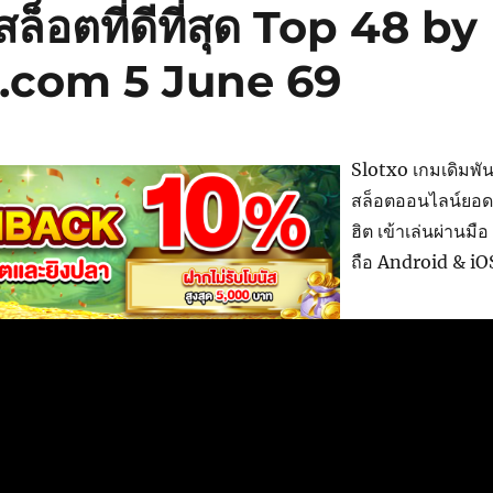
็อตที่ดีที่สุด Top 48 by
d.com 5 June 69
Slotxo เกมเดิมพั
สล็อตออนไลน์ยอด
ฮิต เข้าเล่นผ่านมือ
ถือ Android & iO