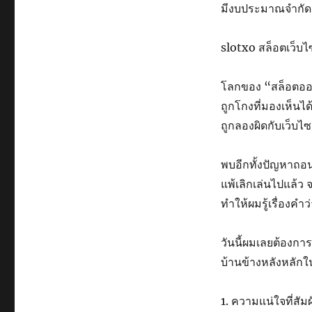
มีงบประมาณจำกัด (
slotxo สล็อตเว็บไ
โลกของ “สล็อตออน
ถูกโกงที่มองเห็นได
ถูกลองผิดกับเว็บไซ
พบอีกทั้งปัญหาถอน
แพ้เลิกเล่นไปแล้ว จ
ทำให้ผมรู้เรื่องคำ
วันนี้ผมเลยต้องการ
บ้านข้างหลังหลัก
1. ความแน่ใจที่สัม