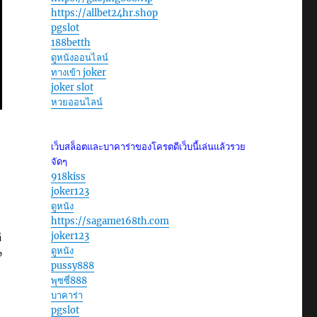
https://allbet24hr.shop
pgslot
188betth
ดูหนังออนไลน์
ทางเข้า joker
joker slot
หวยออนไลน์
เว็บสล็อตและบาคาร่าของโครตดีเว็บนี้เล่นแล้วรวย
จัดๆ
918kiss
joker123
ดูหนัง
https://sagame168th.com
่
joker123
ดูหนัง
”
pussy888
พุซซี่888
บาคาร่า
pgslot