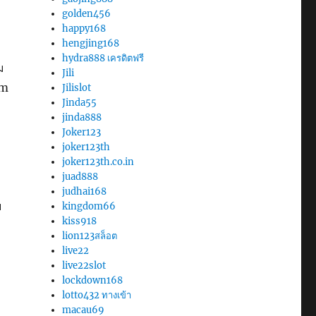
golden456
happy168
hengjing168
hydra888 เครดิตฟรี
ม
Jili
om
Jilislot
Jinda55
jinda888
Joker123
joker123th
joker123th.co.in
juad888
judhai168
บ
kingdom66
kiss918
lion123สล็อต
live22
live22slot
lockdown168
lotto432 ทางเข้า
macau69