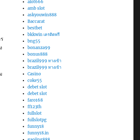
alot666
amb slot
askyouwin888
Baccarat
bestbet
bkkwin เครดิตฟรี
าร
bng55
ง
bonanza99
bonus888
brazil999 ทางเข้า
brazil999 ทางเข้า
อม
Casino
coke55
่
debet slot
debet slot
faro168
ff123th
fullslot
fullslotpg
funny18
funny18.in
gaojing888