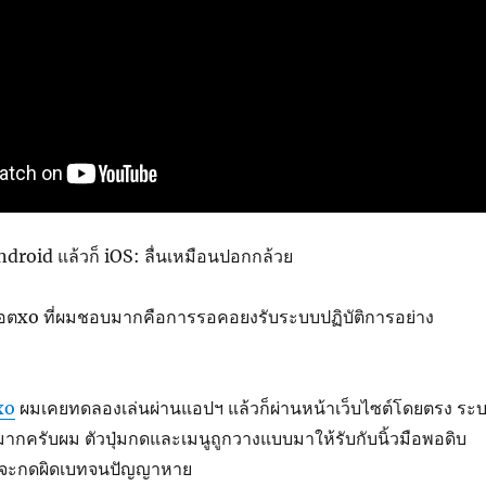
roid แล้วก็ iOS: ลื่นเหมือนปอกกล้วย
อตxo ที่ผมชอบมากคือการรอคอยงรับระบบปฏิบัติการอย่าง
xo
ผมเคยทดลองเล่นผ่านแอปฯ แล้วก็ผ่านหน้าเว็บไซต์โดยตรง ระ
ากครับผม ตัวปุ่มกดและเมนูถูกวางแบบมาให้รับกับนิ้วมือพอดิบ
ว่าจะกดผิดเบทจนปัญญาหาย