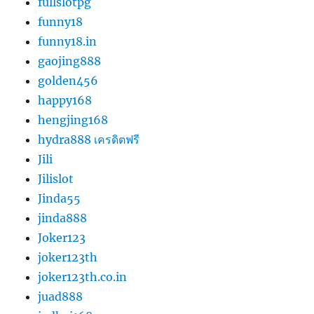
fullslotpg
funny18
funny18.in
gaojing888
golden456
happy168
hengjing168
hydra888 เครดิตฟรี
Jili
Jilislot
Jinda55
jinda888
Joker123
joker123th
joker123th.co.in
juad888