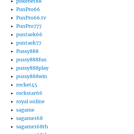
pokebet88
PunPro66
PunPro66.tv
PunPro777
puntaek66
puntaek77
Pussy888
pussy888fun
pussy888play
pussy888win
rocket45
rockstar66
royal online
sagame
sagame168
sagame168th