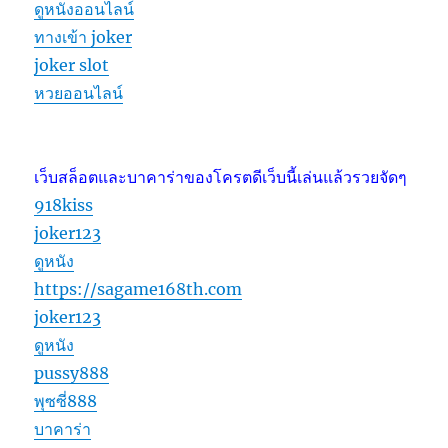
ดูหนังออนไลน์
ทางเข้า joker
joker slot
หวยออนไลน์
เว็บสล็อตและบาคาร่าของโครตดีเว็บนี้เล่นแล้วรวยจัดๆ
918kiss
joker123
ดูหนัง
https://sagame168th.com
joker123
ดูหนัง
pussy888
พุซซี่888
บาคาร่า