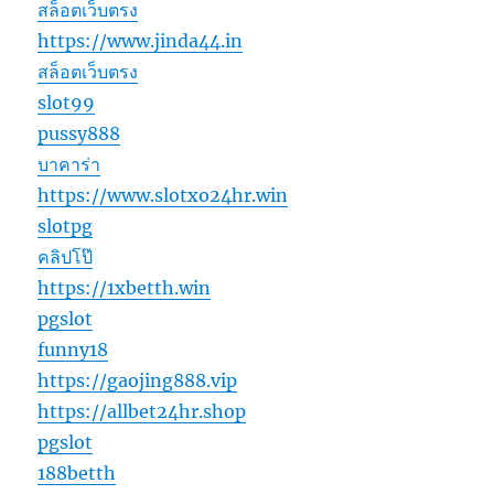
สล็อตเว็บตรง
https://www.jinda44.in
สล็อตเว็บตรง
slot99
pussy888
บาคาร่า
https://www.slotxo24hr.win
slotpg
คลิปโป๊
https://1xbetth.win
pgslot
funny18
https://gaojing888.vip
https://allbet24hr.shop
pgslot
188betth