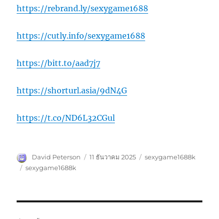
https://rebrand.ly/sexygame1688
https://cutly.info/sexygame1688
https://bitt.to/aad7j7
https://shorturl.asia/9dN4G
https://t.co/ND6L32CGul
ผู้
เขียน
หมวด
David Peterson
11 ธันวาคม 2025
sexygame1688k
เขียน
เมื่อ
หมู่
ป้าย
sexygame1688k
กำกับ
แนะแนว