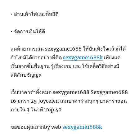
• อ่านเค้าไพ่และก็สถิติ
• จัดการเงินให้ดี
สุดท้าย การเล่น sexygame1688 ให้บันเทิงใจแล้วก็ได้
กำไร มิได้ยากอย่างที่คิด
sexygame1688k
เพียงแค่
เริ่มจากขั้นพื้นฐาน รู้เรื่องเกม และใช้เคล็ดวิธีอย่างมี
สติสัมปชัญญะ
เว็บบาคาร่าทั้งหมด sexygame1688 Sexygame1688
16 มกรา 25 Joycelyn เกมบาคาร่าสนุกๆ บาคาร่าถอน
ภายใน 3 วินาที Top 40
ขอขอบคุณมากby web
sexygame1688k