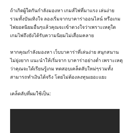
ถ้าเกิดผู้ใดกันกำลังมองหา เกมส์ไพ่ที่มาแรง เล่นง่าย
รวมทั้งบันเทิงใจ ลองเริ่มจากบาคาร่าออนไลน์ หรือเกม
ไพ่ยอดนิยมอื่นๆแล้วคุณจะเข้าดวงใจว่าเพราะเหตุใด
เกมไพ่ถึงยังได้รับความนิยมไม่เสื่อมคลาย
หากคุณกำลังมองหา เว็บบาคาร่าที่เล่นง่าย สนุกสนาน
ไม่ยุ่งยาก แนะนำให้เริ่มจาก บาคาร่าอย่างต่ำ เพราะเหตุ
ว่าคุณจะได้เรียนรู้เกม ทดสอบเคล็ดลับใหม่ๆรวมทั้ง
สามารถทำเงินได้จริง โดยไม่ต้องลงทุนเยอะแยะ
เคล็ดลับที่ผมใช้เป็น: