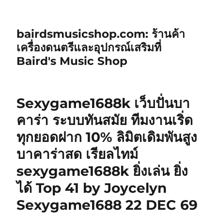
bairdsmusicshop.com: ร้านค้า
เครื่องดนตรีและอุปกรณ์เสริมที่
Baird's Music Shop
Sexygame1688k เว็บปั่นบา
คาร่า ระบบทันสมัย ทีมงานเริ่ด
ทุกยอดฝาก 10% ลิมิตเดิมพันสูง
บาคาร่าสด เรียลไทม์
sexygame1688k ยิ่งเล่น ยิ่ง
ได้ Top 41 by Joycelyn
Sexygame1688 22 DEC 69