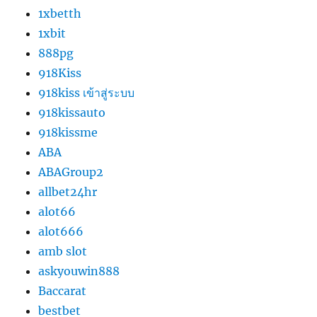
1xbetth
1xbit
888pg
918Kiss
918kiss เข้าสู่ระบบ
918kissauto
918kissme
ABA
ABAGroup2
allbet24hr
alot66
alot666
amb slot
askyouwin888
Baccarat
bestbet