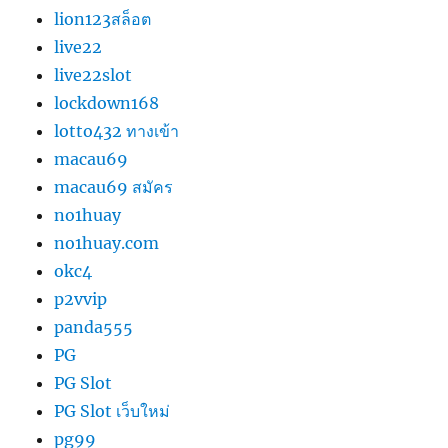
lion123สล็อต
live22
live22slot
lockdown168
lotto432 ทางเข้า
macau69
macau69 สมัคร
no1huay
no1huay.com
okc4
p2vvip
panda555
PG
PG Slot
PG Slot เว็บใหม่
pg99