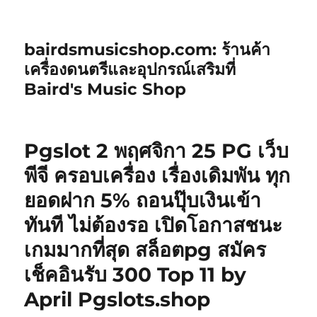
bairdsmusicshop.com: ร้านค้า
เครื่องดนตรีและอุปกรณ์เสริมที่
Baird's Music Shop
Pgslot 2 พฤศจิกา 25 PG เว็บ
พีจี ครอบเครื่อง เรื่องเดิมพัน ทุก
ยอดฝาก 5% ถอนปุ๊บเงินเข้า
ทันที ไม่ต้องรอ เปิดโอกาสชนะ
เกมมากที่สุด สล็อตpg สมัคร
เช็คอินรับ 300 Top 11 by
April Pgslots.shop