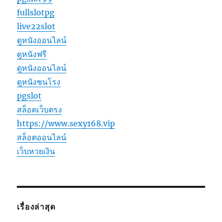
fullslotpg
live22slot
ดูหนังออนไลน์
ดูหนังฟรี
ดูหนังออนไลน์
ดูหนังชนโรง
pgslot
สล็อตเว็บตรง
https://www.sexy168.vip
สล็อตออนไลน์
เว็บหวยเงิน
เรื่องล่าสุด