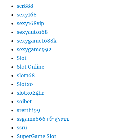
scr888
sexy168
sexy168vip
sexyauto168
sexygame1688k
sexygame992
Slot
Slot Online
slot168
Slotxo
slotxo24hr
soibet
sretthi99
ssgame666 เข้าสู่ระบบ
ssru
SuperGame Slot