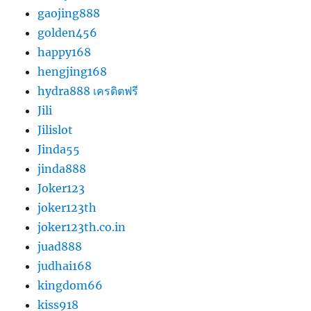
gaojing888
golden456
happy168
hengjing168
hydra888 เครดิตฟรี
Jili
Jilislot
Jinda55
jinda888
Joker123
joker123th
joker123th.co.in
juad888
judhai168
kingdom66
kiss918