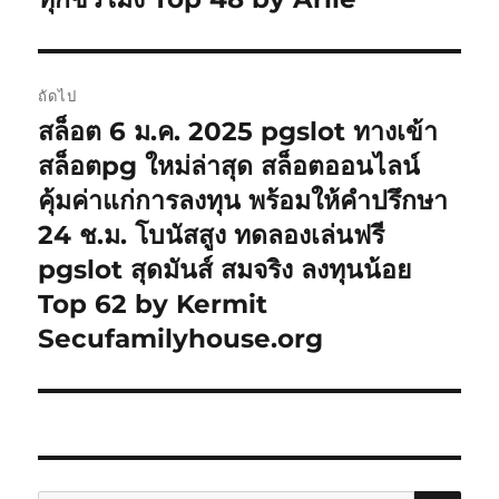
ถัดไป
สล็อต 6 ม.ค. 2025 pgslot ทางเข้า
เรื่อง
ต่อ
สล็อตpg ใหม่ล่าสุด สล็อตออนไลน์
ไป:
คุ้มค่าแก่การลงทุน พร้อมให้คำปรึกษา
24 ช.ม. โบนัสสูง ทดลองเล่นฟรี
pgslot สุดมันส์ สมจริง ลงทุนน้อย
Top 62 by Kermit
Secufamilyhouse.org
ค้นห