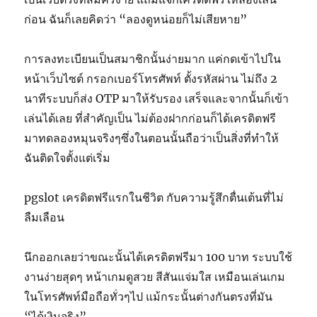
ก่อน ฉันก็เลยคิดว่า “ลองดูหน่อยก็ไม่เสียหาย”
การลงทะเบียนเป็นสมาชิกนั้นง่ายมาก แค่กดเข้าไปใน
หน้าเว็บไซต์ กรอกเบอร์โทรศัพท์ ตั้งรหัสผ่าน ไม่ถึง 2
นาทีระบบก็ส่ง OTP มาให้รับรอง เสร็จและจากนั้นก็เข้า
เล่นได้เลย ที่สำคัญเป็น ไม่ต้องฝากก่อนก็ได้เครดิตฟรี
มาทดลองหมุนจริงๆซึ่งในตอนนั้นถือว่าเป็นสิ่งที่ทำให้
ฉันติดใจตั้งแต่เริ่ม
pgslot เครดิตฟรีแรกในชีวิต กับความรู้สึกตื่นเต้นที่ไม่
ลืมเลือน
นึกออกเลยว่าขณะนั้นได้เครดิตฟรีมา 100 บาท ระบบใช้
งานง่ายสุดๆ หน้าเกมดูสวย สีสันแจ่มใส เหมือนเล่นเกม
ในโทรศัพท์มือถือทั่วๆไป แม้กระนั้นต่างกันตรงที่มัน
“ได้เงินจริง”