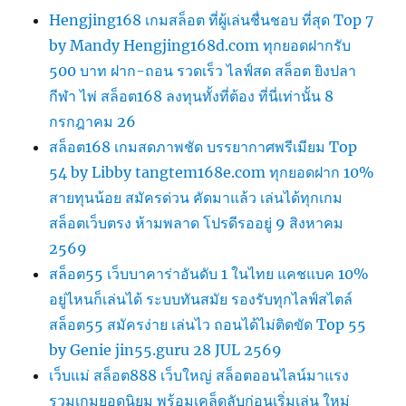
Hengjing168 เกมสล็อต ที่ผู้เล่นชื่นชอบ ที่สุด Top 7
by Mandy Hengjing168d.com ทุกยอดฝากรับ
500 บาท ฝาก-ถอน รวดเร็ว ไลฟ์สด สล็อต ยิงปลา
กีฬา ไพ่ สล็อต168 ลงทุนทั้งที่ต้อง ที่นี่เท่านั้น 8
กรกฎาคม 26
สล็อต168 เกมสดภาพชัด บรรยากาศพรีเมียม Top
54 by Libby tangtem168e.com ทุกยอดฝาก 10%
สายทุนน้อย สมัครด่วน คัดมาแล้ว เล่นได้ทุกเกม
สล็อตเว็บตรง ห้ามพลาด โปรดีรออยู่ 9 สิงหาคม
2569
สล็อต55 เว็บบาคาร่าอันดับ 1 ในไทย แคชแบค 10%
อยู่ไหนก็เล่นได้ ระบบทันสมัย รองรับทุกไลฟ์สไตล์
สล็อต55 สมัครง่าย เล่นไว ถอนได้ไม่ติดขัด Top 55
by Genie jin55.guru 28 JUL 2569
เว็บแม่ สล็อต888 เว็บใหญ่ สล็อตออนไลน์มาแรง
รวมเกมยอดนิยม พร้อมเคล็ดลับก่อนเริ่มเล่น ใหม่