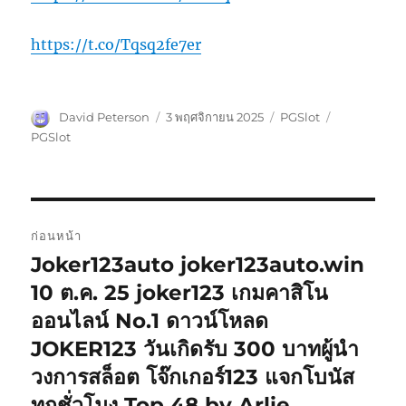
https://t.co/Tqsq2fe7er
ผู้
เขียน
หมวด
ป้าย
David Peterson
3 พฤศจิกายน 2025
PGSlot
เขียน
เมื่อ
หมู่
กำกับ
PGSlot
แนะแนว
ก่อนหน้า
เรื่อง
Joker123auto joker123auto.win
เรื่อง
ก่อน
10 ต.ค. 25 joker123 เกมคาสิโน
หน้า:
ออนไลน์ No.1 ดาวน์โหลด
JOKER123 วันเกิดรับ 300 บาทผู้นำ
วงการสล็อต โจ๊กเกอร์123 แจกโบนัส
ทุกชั่วโมง Top 48 by Arlie