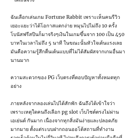
ฉันเลือกเล่นเกม Fortune Rabbit เพราะเห็นคนรีวิว
เยอะแยะว่าได้โอกาสแตกง่าย หมุนไปไม่ถึง 10 ครั้ง
โบนัสฟรีสปินก็มาจริงๆเงินในเกมขึ้นจาก 100 เป็น 450
บาทในเวลาไม่ถึง 5 นาที ในขณะนั้นหัวใจเต้นแรงเลย
มันคือความรู้สึกตื่นเต้นแบบที่ไม่ได้สัมผัสจากเกมอื่นมา
นานมาก
ความสะดวกของ PG เว็บตรงที่ตอบปัญหาทั้งหมดทุก
อย่าง
ภายหลังจากลองเล่นไปได้สักพัก ฉันถึงได้เข้าใจว่า
เพราะเหตุใดคนถึงเลือก pg slot เว็บไซต์ตรงไม่ผ่าน
เอเย่นต์ กันมาก เนื่องจากทุกสิ่งมันง่ายและปลอดภัย
มากมาย ตั้งแต่ระบบฝากถอนออโต้สถานที่ทำงาน
รวดเร็วด้านในไม่กี่วินาที ไปจนถึงการเข้าผ่านมือถือที่