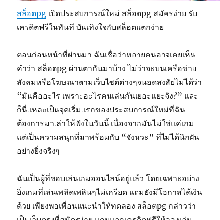
สล็อตpg
เปิดประสบการณ์ใหม่ สล็อตpg สมัครง่าย รับ
เครดิตฟรีในทันที บันเทิงใจกับสล็อตแตกง่าย
ตอนก่อนหน้าที่ผ่านมา ฉันเชื่อว่าหลายคนอาจเคยเห็น
คำว่า สล็อตpg ผ่านตากันมาบ้าง ไม่ว่าจะบนเครือข่าย
สังคมหรือโฆษณาตามเว็บไซต์ต่างๆจนอดสงสัยไม่ได้ว่า
“มันคืออะไร เพราะอะไรคนเล่นกันเยอะแยะจัง?” และ
ก็นี่แหละเป็นจุดเริ่มแรกของประสบการณ์ใหม่ที่ฉัน
ต้องการมาเล่าให้ฟังในวันนี้ เนื่องจากมันไม่ใช่แค่เกม
แต่เป็นความสนุกที่มาพร้อมกับ “จังหวะ” ที่ไม่ได้นึกฝัน
อย่างยิ่งจริงๆ
ฉันเป็นผู้ที่ชอบเล่นเกมออนไลน์อยู่แล้ว โดยเฉพาะอย่าง
ยิ่งเกมที่เล่นเพลิดเพลินๆไม่เครียด แถมยังมีโอกาสได้เงิน
ด้วย เพียงพอเพื่อนแนะนำให้ทดลอง สล็อตpg กล่าวว่า
เป็นเว็บตรงที่สมัครง่าย แถมแจกเครดิตฟรีให้ลองเล่น