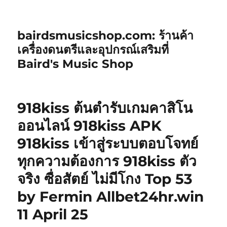
bairdsmusicshop.com: ร้านค้า
เครื่องดนตรีและอุปกรณ์เสริมที่
Baird's Music Shop
918kiss ต้นตำรับเกมคาสิโน
ออนไลน์ 918kiss APK
918kiss เข้าสู่ระบบตอบโจทย์
ทุกความต้องการ 918kiss ตัว
จริง ซื่อสัตย์ ไม่มีโกง Top 53
by Fermin Allbet24hr.win
11 April 25