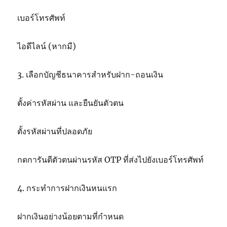
เบอร์โทรศัพท์
ไอดีไลน์ (หากมี)
3. เลือกบัญชีธนาคารสำหรับฝาก-ถอนเงิน
ตั้งค่ารหัสผ่าน และยืนยันตัวตน
ตั้งรหัสผ่านที่ปลอดภัย
กดการันตีตัวตนผ่านรหัส OTP ที่ส่งไปยังเบอร์โทรศัพท์
4. กระทำการฝากเงินหนแรก
ฝากเงินอย่างน้อยตามที่กำหนด