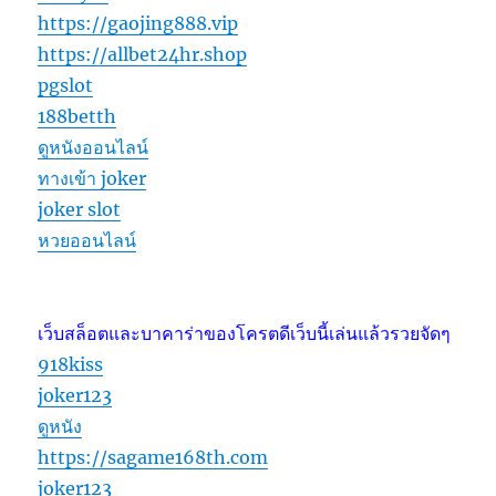
https://gaojing888.vip
https://allbet24hr.shop
pgslot
188betth
ดูหนังออนไลน์
ทางเข้า joker
joker slot
หวยออนไลน์
เว็บสล็อตและบาคาร่าของโครตดีเว็บนี้เล่นแล้วรวยจัดๆ
918kiss
joker123
ดูหนัง
https://sagame168th.com
joker123