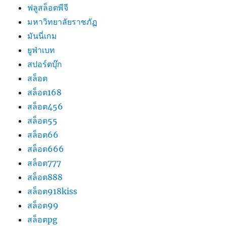
ฟลูสล็อตพีจี
มหาวิทยาลัยราชภัฏ
มันนี่เกม
ยูฟ่าเบท
สปอร์ตบุ๊ก
สล็อต
สล็อต168
สล็อต456
สล็อต55
สล็อต66
สล็อต666
สล็อต777
สล็อต888
สล็อต918kiss
สล็อต99
สล็อตpg