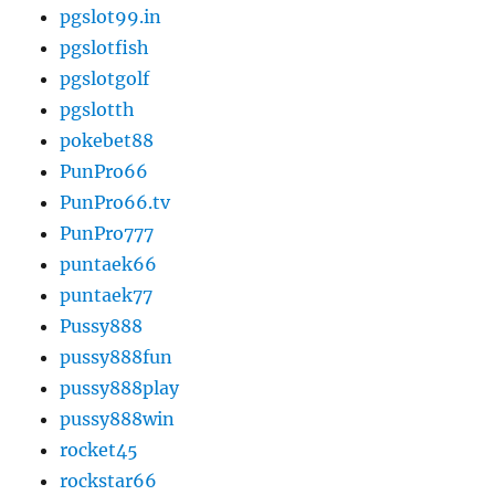
pgslot99.in
pgslotfish
pgslotgolf
pgslotth
pokebet88
PunPro66
PunPro66.tv
PunPro777
puntaek66
puntaek77
Pussy888
pussy888fun
pussy888play
pussy888win
rocket45
rockstar66