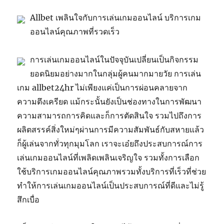
Allbet เพลินใจกับการเล่นเกมออนไลน์ บริการเกม
ออนไลน์คุณภาพที่รวดเร็ว
การเล่นเกมออนไลน์ในปัจจุบันเปลี่ยนเป็นกิจกรรม
ยอดนิยมอย่างมากในกลุ่มผู้คนมากมายวัย การเล่น
เกม allbet24hr ไม่เพียงแค่เป็นการผ่อนคลายจาก
ความตึงเครียด แม้กระนั้นยังเป็นช่องทางในการพัฒนา
ความสามารถการคิดและก็การตัดสินใจ รวมไปถึงการ
ผลิตสรรค์สิ่งใหม่ๆผ่านการมีความสัมพันธ์กับสหายแล้ว
ก็ผู้เล่นจากทั่วทุกมุมโลก เราจะเอ๋ยถึงประสบการณ์การ
เล่นเกมออนไลน์ที่เพลิดเพลินเจริญใจ รวมทั้งการเลือก
ใช้บริการเกมออนไลน์คุณภาพรวมทั้งบริการที่เร็วที่ช่วย
ทำให้การเล่นเกมออนไลน์เป็นประสบการณ์ที่ดีและไม่รู้
สึกเบื่อ