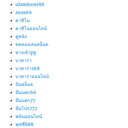
ufawinner88
zeus66
คาสิโน
คาสิโนออนไลน์
ดูหนัง
ทดลองเล่นสล็อต
ทางเข้าpg
บาคาร่า
บาคาร่า168
บาคาร่าออนไลน์
ปั่นสล็อต
ปั่นแตก66
ปั่นแตก77
ปั่นโปร777
พนันออนไลน์
พุซซี่888