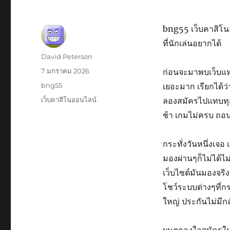
bng55 เว็บคาสิโนออ
ที่นักเล่นอยากได้
ผู้
David Peterson
เขียน
เขียน
7 มกราคม 2026
ก่อนจะมาพบเว็บแห่
เมื่อ
หมวด
bng55
เยอะมาก เรียกได้ว
หมู่
ป้าย
เว็บคาสิโนออนไลน์
ลองสมัครไปแทบทุกเ
กำกับ
ช้า เกมไม่ครบ ถอน
กระทั่งวันหนึ่งเ
มองผ่านๆก็ไม่ได้ไม
เว็บไซต์มันมองจริง
โชว์ระบบต่างๆที่ก
ใหญ่ ประกันไม่มีก