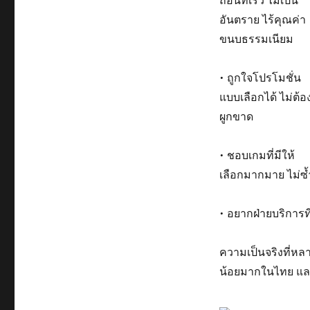
ถอนที่เร็ว ไม่เป็น
อันตราย ไร้คุณค่า
ขนบธรรมเนียม
• ถูกใจโปรโมชั่น
แบบเลือกได้ ไม่ต้อ
ผูกขาด
• ชอบเกมที่มีให้
เลือกมากมาย ไม่ซ
• อยากฝ่ายบริการที
ความเป็นจริงที่หล
น้อยมากในไทย และ