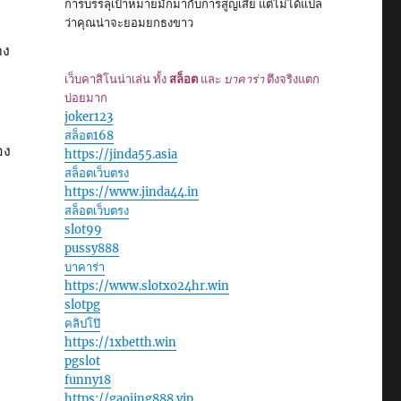
การบรรลุเป้าหมายมักมากับการสูญเสีย แต่ไม่ได้แปล
ว่าคุณน่าจะยอมยกธงขาว
าง
เว็บคาสิโนน่าเล่น ทั้ง
สล็อต
และ
บาคาร่า
ตึงจริงแตก
บ่อยมาก
joker123
สล็อต168
อง
https://jinda55.asia
สล็อตเว็บตรง
https://www.jinda44.in
สล็อตเว็บตรง
slot99
pussy888
บาคาร่า
า
https://www.slotxo24hr.win
slotpg
คลิปโป๊
https://1xbetth.win
pgslot
funny18
https://gaojing888.vip