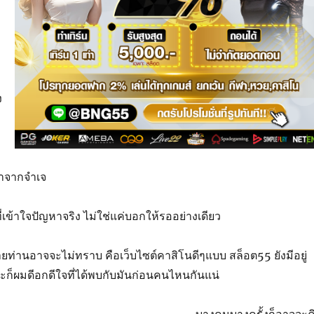
ง
้ำจากจำเจ
่เข้าใจปัญหาจริง ไม่ใช่แค่บอกให้รออย่างเดียว
ายท่านอาจจะไม่ทราบ คือเว็บไซต์คาสิโนดีๆแบบ สล็อต55 ยังมีอยู่
ก็ผมดีอกดีใจที่ได้พบกับมันก่อนคนไหนกันแน่