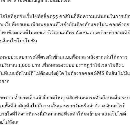
ีลาท่าทาง ไม่เคยมีปัญหาเรื่องยอดเงิน
อาใจใส่ที่สุดกับเว็บไซต์สล็อต55 คาสิโนก็คือความแน่นอนในการเบิ
หลายเว็บที่เคยเล่น เพียงพอถอนทีไรจำเป็นต้องทักแอดไม่น คอยคำต
่ก็พบข้อตกลงที่ไม่เคยแจ้งไว้ตอนสมัคร ดังเช่นว่า จะต้องทำยอดเทิร
งเงื่อนไขโปรโมชั่น
 ผมพบประสบการณ์ที่ตรงกันข้ามแบบทั้งมวล หลังจากเล่นได้คราว
ปริมาณ 1,000 บาท เพื่อทดลองระบบ ปรากฏว่าใช้เวลาไม่ถึง 1
ันทีแบบอัตโนมัติ ไม่ต้องแจ้งผู้ใด ไม่ต้องรอคอย SMS ยืนยัน ไม่มีแ
่งยาก
ราว ทั้งยอดเล็กแล้วก็ยอดใหญ่ หลักพันจนกระทั่งเกือบหมื่น ระ
 รวมทั้งที่สำคัญคือไม่มีการกลั้นถอนรายวันหรือจำกัดวงเงินอะไรก็
ายใจที่ได้จากที่ตรงนี้มันมากพอที่จะทำให้ผมย้ายมาเล่นเว็บไซต์
ดยไม่ลังเล