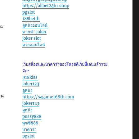
https://allbet24hr.shop
pgslot
188betth
ดูหนังออนไลน์
ละ
ทางเข้า joker
joker slot
หวยออนไลน์
เว็บสล็อตและบาคาร่าของโครตดีเว็บนี้เล่นแล้วรวย
จัดๆ
918kiss
joker123
ดูหนัง
ยน
https://sagame168th.com
joker123
ดูหนัง
pussy888
พุซซี่888
บาคาร่า
pgslot