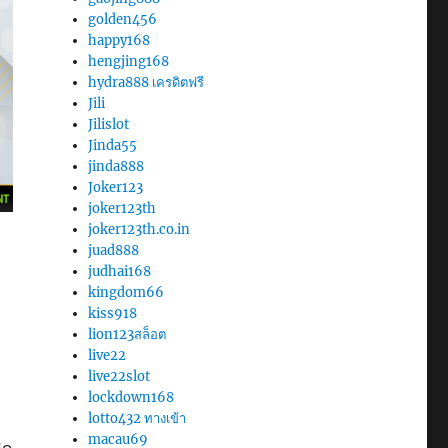
golden456
happy168
hengjing168
hydra888 เครดิตฟรี
Jili
Jilislot
Jinda55
jinda888
Joker123
joker123th
joker123th.co.in
juad888
judhai168
kingdom66
kiss918
lion123สล็อต
live22
live22slot
lockdown168
lotto432 ทางเข้า
macau69