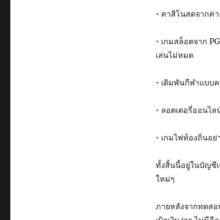
• คาสิโนสดจากค่า
• เกมสล็อตจาก PG,
เล่นไม่หมด
• เดิมพันกีฬาแบบค
• ลอตเตอรี่ออนไลน
• เกมไพ่ท้องถิ่นอย่
ทั้งสิ้นนี้อยู่ในบั
ใหม่ๆ
ภายหลังจากทดสอบเล