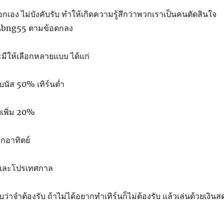
ลือกเอง ไม่บังคับรับ ทำให้เกิดความรู้สึกว่าพวกเราเป็นคนตัดสินใจ
ล่นbng55 ตามข้อตกลง
ีให้เลือกหลายแบบ ได้แก่
นัส 50% เทิร์นต่ำ
บเพิ่ม 20%
ุกอาทิตย์
ษ และโปรเทศกาล
ับว่าจำต้องรับ ถ้าไม่ได้อยากทำเทิร์นก็ไม่ต้องรับ แล้วเล่นด้วยเงินส