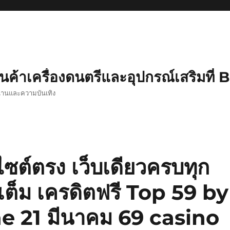
้าเครื่องดนตรีและอุปกรณ์เสริมที่
สนานและความบันเทิง
ไซต์ตรง เว็บเดียวครบทุก
ดเต็ม เครดิตฟรี Top 59 by
 21 มีนาคม 69 casino