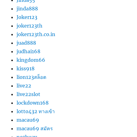
Jinda55
jinda888
Joker123
joker123th
joker123th.co.in
juad888
judhai168
kingdom66
kiss918
lion123สล็อต
live22
live22slot
lockdown168
lotto432 ทางเข้า
macau69
macau69 สมัคร