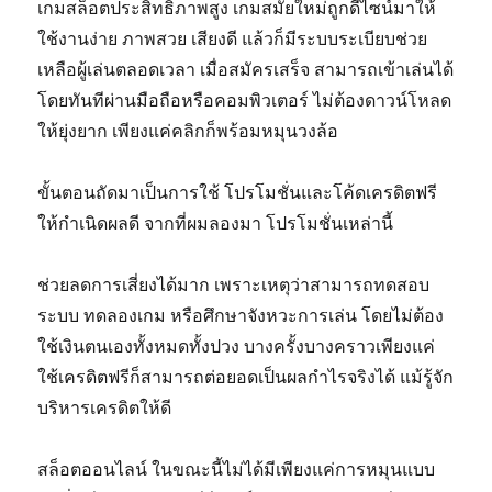
เกมสล็อตประสิทธิภาพสูง เกมสมัยใหม่ถูกดีไซน์มาให้
ใช้งานง่าย ภาพสวย เสียงดี แล้วก็มีระบบระเบียบช่วย
เหลือผู้เล่นตลอดเวลา เมื่อสมัครเสร็จ สามารถเข้าเล่นได้
โดยทันทีผ่านมือถือหรือคอมพิวเตอร์ ไม่ต้องดาวน์โหลด
ให้ยุ่งยาก เพียงแค่คลิกก็พร้อมหมุนวงล้อ
ขั้นตอนถัดมาเป็นการใช้ โปรโมชั่นและโค้ดเครดิตฟรี
ให้กำเนิดผลดี จากที่ผมลองมา โปรโมชั่นเหล่านี้
ช่วยลดการเสี่ยงได้มาก เพราะเหตุว่าสามารถทดสอบ
ระบบ ทดลองเกม หรือศึกษาจังหวะการเล่น โดยไม่ต้อง
ใช้เงินตนเองทั้งหมดทั้งปวง บางครั้งบางคราวเพียงแค่
ใช้เครดิตฟรีก็สามารถต่อยอดเป็นผลกำไรจริงได้ แม้รู้จัก
บริหารเครดิตให้ดี
สล็อตออนไลน์ ในขณะนี้ไม่ได้มีเพียงแค่การหมุนแบบ