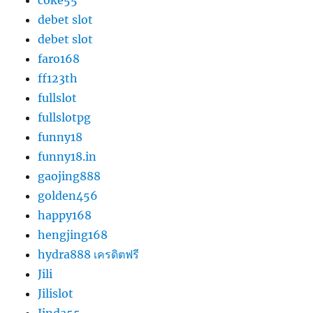
coke55
debet slot
debet slot
faro168
ff123th
fullslot
fullslotpg
funny18
funny18.in
gaojing888
golden456
happy168
hengjing168
hydra888 เครดิตฟรี
Jili
Jilislot