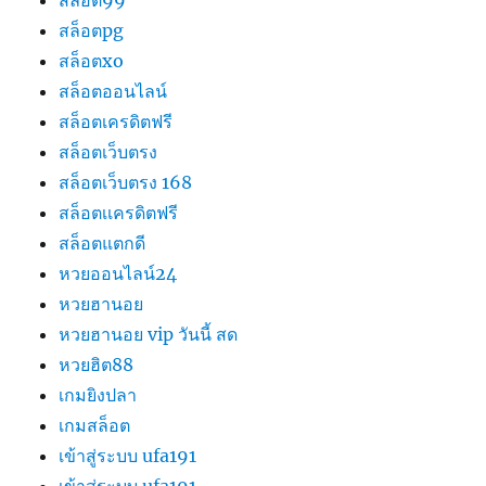
สล็อต99
สล็อตpg
สล็อตxo
สล็อตออนไลน์
สล็อตเครดิตฟรี
สล็อตเว็บตรง
สล็อตเว็บตรง 168
สล็อตเเครดิตฟรี
สล็อตแตกดี
หวยออนไลน์24
หวยฮานอย
หวยฮานอย vip วันนี้ สด
หวยฮิต88
เกมยิงปลา
เกมสล็อต
เข้าสู่ระบบ ufa191