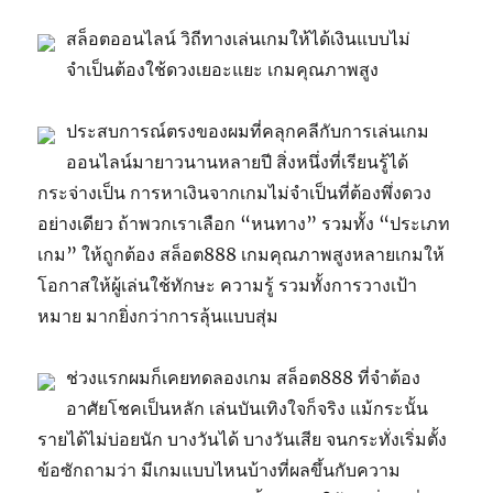
สล็อตออนไลน์ วิถีทางเล่นเกมให้ได้เงินแบบไม่
จำเป็นต้องใช้ดวงเยอะแยะ เกมคุณภาพสูง
ประสบการณ์ตรงของผมที่คลุกคลีกับการเล่นเกม
ออนไลน์มายาวนานหลายปี สิ่งหนึ่งที่เรียนรู้ได้
กระจ่างเป็น การหาเงินจากเกมไม่จำเป็นที่ต้องพึ่งดวง
อย่างเดียว ถ้าพวกเราเลือก “หนทาง” รวมทั้ง “ประเภท
เกม” ให้ถูกต้อง สล็อต888 เกมคุณภาพสูงหลายเกมให้
โอกาสให้ผู้เล่นใช้ทักษะ ความรู้ รวมทั้งการวางเป้า
หมาย มากยิ่งกว่าการลุ้นแบบสุ่ม
ช่วงแรกผมก็เคยทดลองเกม สล็อต888 ที่จำต้อง
อาศัยโชคเป็นหลัก เล่นบันเทิงใจก็จริง แม้กระนั้น
รายได้ไม่บ่อยนัก บางวันได้ บางวันเสีย จนกระทั่งเริ่มตั้ง
ข้อซักถามว่า มีเกมแบบไหนบ้างที่ผลขึ้นกับความ