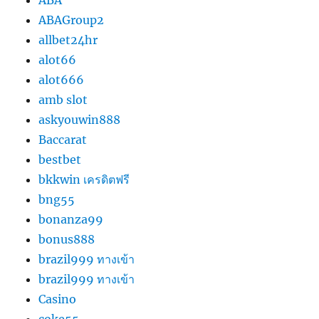
ABA
ABAGroup2
allbet24hr
alot66
alot666
amb slot
askyouwin888
Baccarat
bestbet
bkkwin เครดิตฟรี
bng55
bonanza99
bonus888
brazil999 ทางเข้า
brazil999 ทางเข้า
Casino