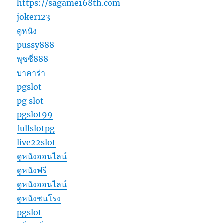
https://sagame168th.com
joker123
ดูหนัง
pussy888
พุซซี่888
บาคาร่า
pgslot
pg slot
pgslot99
fullslotpg
live22slot
ดูหนังออนไลน์
ดูหนังฟรี
ดูหนังออนไลน์
ดูหนังชนโรง
pgslot