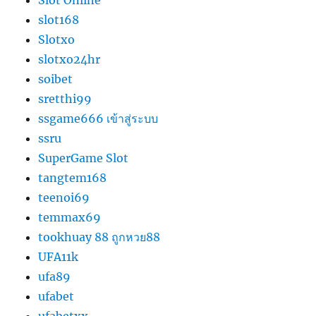
Slot Online
slot168
Slotxo
slotxo24hr
soibet
sretthi99
ssgame666 เข้าสู่ระบบ
ssru
SuperGame Slot
tangtem168
teenoi69
temmax69
tookhuay 88 ถูกหวย88
UFA11k
ufa89
ufabet