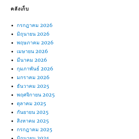
คลังเก็บ
กรกฎาคม 2026
มิถุนายน 2026
พฤษภาคม 2026
เมษายน 2026
มีนาคม 2026
กุมภาพันธ์ 2026
มกราคม 2026
ธันวาคม 2025
พฤศจิกายน 2025
ตุลาคม 2025
กันยายน 2025
สิงหาคม 2025
กรกฎาคม 2025
มิถุนายน 2025