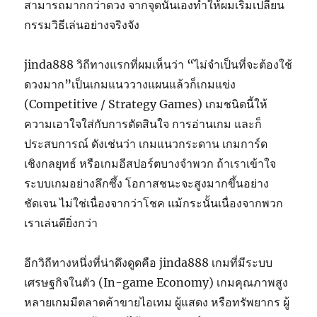
สามารถมากกว่าดวง จากจุดนั้นเองทำให้ผมเริ่มเปลี่ยน
กรรมวิธีเล่นอย่างจริงจัง
jinda888 วิถีทางแรกที่ผมเห็นว่า “ไม่จำเป็นที่จะต้องใช้
ดวงมาก”เป็นเกมแนววางแผนแล้วก็เกมแข่ง
(Competitive / Strategy Games) เกมชนิดนี้ให้
ความเอาใจใส่กับการตัดสินใจ การอ่านเกม และก็
ประสบการณ์ ดังเช่นว่า เกมแนวกระดาน เกมการ์ด
เชิงกลยุทธ์ หรือเกมอีสปอร์ตบางจำพวก ถ้าเราเข้าใจ
ระบบเกมอย่างลึกซึ้ง โอกาสชนะจะสูงมากขึ้นอย่าง
ชัดเจน ไม่ใช่เนื่องจากว่าโชค แม้กระนั้นเนื่องจากพวก
เราเล่นดียิ่งกว่า
อีกวิถีทางหนึ่งที่น่าดึงดูดคือ jinda888 เกมที่มีระบบ
เศรษฐกิจในตัว (In-game Economy) เกมคุณภาพสูง
หลายเกมมีตลาดค้าขายไอเทม ผู้แสดง หรือทรัพยากร ผู้