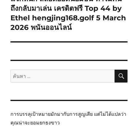
ไป:
ถึงกลับมาเล่น เครดิตฟรี Top 44 by
Ethel hengjing168.golf 5 March
2026 พนันออนไลน์
ค้นห
ค้นหา:
การบรรลุเป้าหมายมักมากับการสูญเสีย แต่ไม่ได้แปลว่า
คุณน่าจะยอมยกธงขาว