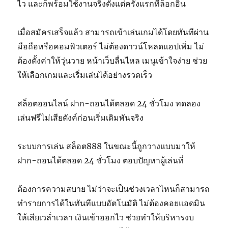
ไว และก็พร้อมใช้งานจริงตั้งแต่ครั้งแรกที่ล็อกอิน
เมื่อสมัครเสร็จแล้ว สามารถเข้าเล่นเกมได้โดยทันทีผ่าน
มือถือหรือคอมพิวเตอร์ ไม่ต้องดาวน์โหลดแอปเพิ่ม ไม่
ต้องตั้งค่าให้วุ่นวาย หน้าเว็บลื่นไหล เมนูเข้าใจง่าย ช่วย
ให้เลือกเกมและเริ่มเล่นได้อย่างรวดเร็ว
สล็อตออนไลน์ ฝาก-ถอนได้ตลอด 24 ชั่วโมง ทดลอง
เล่นฟรีไม่เสียตังค์ก่อนเริ่มเดิมพันจริง
ระบบการเล่น สล็อต888 ในขณะนี้ถูกวางแบบมาให้
ฝาก-ถอนได้ตลอด 24 ชั่วโมง ตอบปัญหาผู้เล่นที่
ต้องการความสบาย ไม่ว่าจะเป็นช่วงเวลาไหนก็สามารถ
ทำรายการได้ในทันทีแบบอัตโนมัติ ไม่ต้องคอยแอดมิน
ให้เสียเวล่ำเวลา เงินเข้าออกไว ช่วยทำให้บริหารงบ