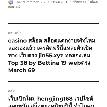
ผู้
เขียน
หมวด
ป้าย
David Peterson
20 มกราคม 2026
สล็อต888
สล็อต
เขียน
เมื่อ
หมู่
กำกับ
ออนไลน์
แนะแนว
ก่อนหน้า
เรื่อง
casino สล็อต สล็อตแตกง่ายจริงไหม
เรื่อง
ก่อน
ลองเองแล้ว เครดิตฟรีนี่แหละตัวเปิด
หน้า:
ทาง เว็บตรง jin55.xyz ทดลองเล่น
Top 38 by Bettina 19 webตรง
March 69
ถัดไป
เว็บเปิดใหม่ hengjing168 เวปไซต์
เรื่อง
ต่อ
แจกหนัก สล็อตยอดนิยมปีนี้ ทำไมคน