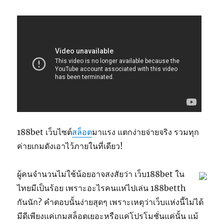
188bet เว็บไซต์
สล็อต
มาแรง แตกง่ายจ่ายจริง รวมทุก
ค่ายเกมดังเอาไว้ภายในที่เดียว!
ผู้คนจำนวนไม่ใช้น้อยอาจสงสัยว่า เว็บ188bet ใน
ไทยมีเป็นร้อย เพราะอะไรคนแห่ไปเล่น 188betth
กันนัก? คำตอบนั้นง่ายสุดๆ เพราะเหตุว่าเว็บแห่งนี้ไม่ได้
มีดีเพียงแค่เกมสล็อตเยอะหรือแค่โปรโมชั่นแค่นั้น แม้