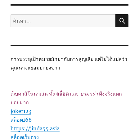
ค้นห
ค้นหา:
การบรรลุเป้าหมายมักมากับการสูญเสีย แต่ไม่ได้แปลว่า
คุณน่าจะยอมยกธงขาว
เว็บคาสิโนน่าเล่น ทั้ง
สล็อต
และ
บาคาร่า
ตึงจริงแตก
บ่อยมาก
joker123
สล็อต168
https://jinda55.asia
สล็อตเว็บตรง