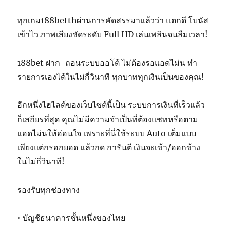
ทุกเกม188betthผ่านการคัดสรรมาแล้วว่า แตกดี โบนัส
เข้าไว ภาพเสียงชัดระดับ Full HD เล่นเพลินจนลืมเวลา!
188bet ฝาก-ถอนระบบออโต้ ไม่ต้องรอแอดไม่น ทำ
รายการเองได้ในไม่กี่วินาที ทุกบาททุกเงินเป็นของคุณ!
อีกหนึ่งไฮไลต์ของเว็บไซต์นี้เป็น ระบบการเงินที่เร็วแล้ว
ก็เสถียรที่สุด คุณไม่มีความจำเป็นที่ต้องแชทหรือตาม
แอดไม่นให้อ่อนใจ เพราะที่นี่ใช้ระบบ Auto เต็มแบบ
เพียงแต่กรอกยอด แล้วกด การันตี เงินจะเข้า/ออกข้าง
ในไม่กี่วินาที!
รองรับทุกช่องทาง
• บัญชีธนาคารชั้นหนึ่งของไทย