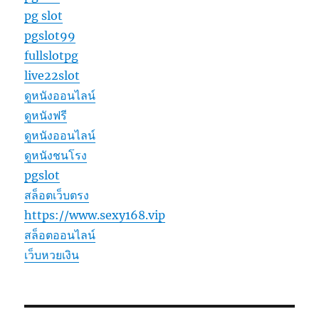
pg slot
pgslot99
fullslotpg
live22slot
ดูหนังออนไลน์
ดูหนังฟรี
ดูหนังออนไลน์
ดูหนังชนโรง
pgslot
สล็อตเว็บตรง
https://www.sexy168.vip
สล็อตออนไลน์
เว็บหวยเงิน