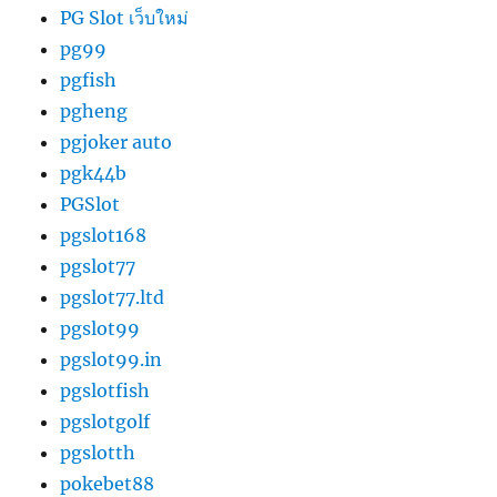
PG Slot เว็บใหม่
pg99
pgfish
pgheng
pgjoker auto
pgk44b
PGSlot
pgslot168
pgslot77
pgslot77.ltd
pgslot99
pgslot99.in
pgslotfish
pgslotgolf
pgslotth
pokebet88