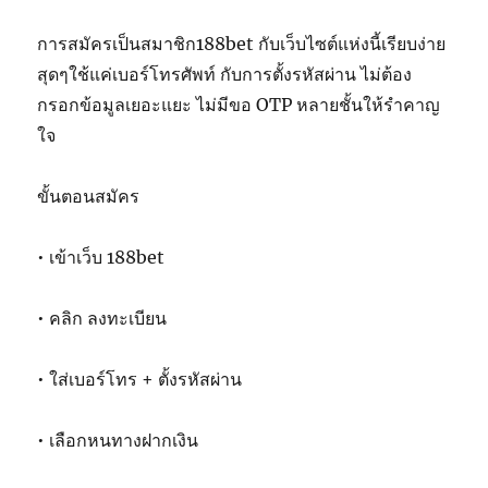
การสมัครเป็นสมาชิก188bet กับเว็บไซต์แห่งนี้เรียบง่าย
สุดๆใช้แค่เบอร์โทรศัพท์ กับการตั้งรหัสผ่าน ไม่ต้อง
กรอกข้อมูลเยอะแยะ ไม่มีขอ OTP หลายชั้นให้รำคาญ
ใจ
ขั้นตอนสมัคร
• เข้าเว็บ 188bet
• คลิก ลงทะเบียน
• ใส่เบอร์โทร + ตั้งรหัสผ่าน
• เลือกหนทางฝากเงิน