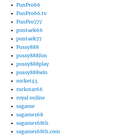
PunPro66
PunPro66.tv
PunPro777
puntaek66
puntaek77
Pussy888
pussy888fun
pussy888play
pussy888win
rocket45
rockstar66
royal online
sagame
sagame168
sagame168th
sagame168th.com