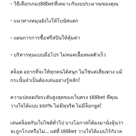
• วิธีเลือกเกม188betที่เหมาะกับงบประมาณของคุณ
• แนวทางหมุนยังไงให้โบนัสแตก
• แผนการการซื้อฟรีสปินให้คุ้มค่า
• บริหารทุนแบบมือโปร ไม่หมดเนื้อหมดตัวเร็ว
สล็อต อยากที่จะให้ทุกคนได้สนุก ไม่ใช่แค่เสี่ยงดวง แม้
กระนั้นจำเป็นต้องเล่นอย่างรู้หลัก!
ความปลอดภัยระดับสูงสุดของเว็บตรง 188bet ที่คุณ
วางใจได้แบบ 100% ไม่มีทุจริต ไม่มีล็อกยูส!
เล่นสล็อตกับเว็บไซต์ทั่วไป บางโอกาสก็ต้องมานั่งลุ้นว่า
จะถูกโกงหรือไม่… แต่ที่ 188bet วางใจได้แบบไร้กังวล