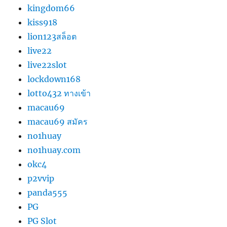
kingdom66
kiss918
lion123สล็อต
live22
live22slot
lockdown168
lotto432 ทางเข้า
macau69
macau69 สมัคร
no1huay
no1huay.com
okc4
p2vvip
panda555
PG
PG Slot