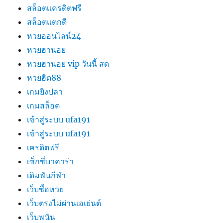
สล็อตเเครดิตฟรี
สล็อตแตกดี
หวยออนไลน์24
หวยฮานอย
หวยฮานอย vip วันนี้ สด
หวยฮิต88
เกมยิงปลา
เกมสล็อต
เข้าสู่ระบบ ufa191
เข้าสู่ระบบ ufa191
เครดิตฟรี
เซ็กซี่บาคาร่า
เดิมพันกีฬา
เว็บซื้อหวย
เว็บตรงไม่ผ่านเอเย่นต์
เว็บพนัน