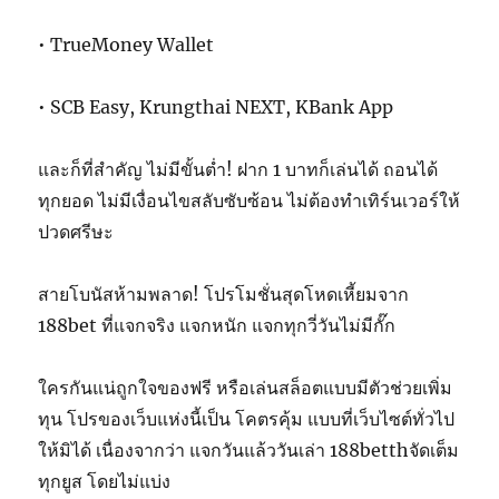
• TrueMoney Wallet
• SCB Easy, Krungthai NEXT, KBank App
และก็ที่สำคัญ ไม่มีขั้นต่ำ! ฝาก 1 บาทก็เล่นได้ ถอนได้
ทุกยอด ไม่มีเงื่อนไขสลับซับซ้อน ไม่ต้องทำเทิร์นเวอร์ให้
ปวดศรีษะ
สายโบนัสห้ามพลาด! โปรโมชั่นสุดโหดเหี้ยมจาก
188bet ที่แจกจริง แจกหนัก แจกทุกวี่วันไม่มีกั๊ก
ใครกันแน่ถูกใจของฟรี หรือเล่นสล็อตแบบมีตัวช่วยเพิ่ม
ทุน โปรของเว็บแห่งนี้เป็น โคตรคุ้ม แบบที่เว็บไซต์ทั่วไป
ให้มิได้ เนื่องจากว่า แจกวันแล้ววันเล่า 188betthจัดเต็ม
ทุกยูส โดยไม่แบ่ง