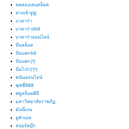
ทดลองเล่นสล็อต
ทางเข้าpg
บาคาร่า
บาคาร่า168
บาคาร่าออนไลน์
ปั่นสล็อต
ปั่นแตก66
ปั่นแตก77
ปั่นโปร777
พนันออนไลน์
พุซซี่888
ฟลูสล็อตพีจี
มหาวิทยาลัยราชภัฏ
มันนี่เกม
ยูฟ่าเบท
สปอร์ตบุ๊ก