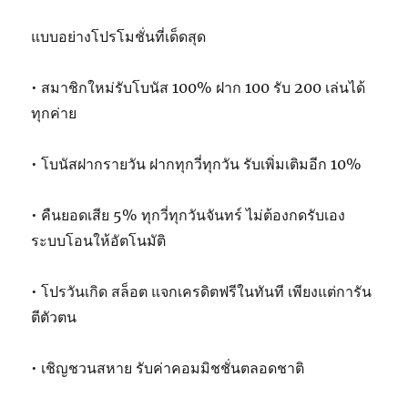
แบบอย่างโปรโมชั่นที่เด็ดสุด
• สมาชิกใหม่รับโบนัส 100% ฝาก 100 รับ 200 เล่นได้
ทุกค่าย
• โบนัสฝากรายวัน ฝากทุกวี่ทุกวัน รับเพิ่มเติมอีก 10%
• คืนยอดเสีย 5% ทุกวี่ทุกวันจันทร์ ไม่ต้องกดรับเอง
ระบบโอนให้อัตโนมัติ
• โปรวันเกิด สล็อต แจกเครดิตฟรีในทันที เพียงแต่การัน
ตีตัวตน
• เชิญชวนสหาย รับค่าคอมมิชชั่นตลอดชาติ