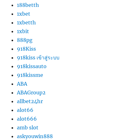
188betth
1xbet
1xbetth
1xbit
888pg
918Kiss
918kiss เข้าสู่ระบบ
918kissauto
918kissme
ABA
ABAGroup2
allbet24hr
alot66
alot666
amb slot
askyouwin888