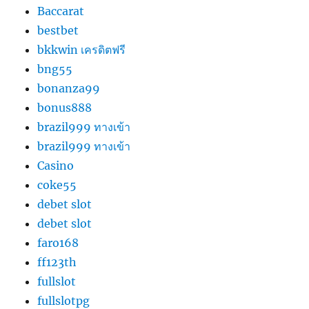
Baccarat
bestbet
bkkwin เครดิตฟรี
bng55
bonanza99
bonus888
brazil999 ทางเข้า
brazil999 ทางเข้า
Casino
coke55
debet slot
debet slot
faro168
ff123th
fullslot
fullslotpg