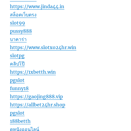
https://www.jinda44.in
สล็อตเว็บตรง
slot99
pussy888
บาคาร่า
https://www.slotxo24hr.win
slotpg
คลิปโป๊
https://1xbetth.win
pgslot
funny18
https://gaojing888.vip
https://allbet24hr.shop
pgslot
188betth
ดูหนังออนไลน์