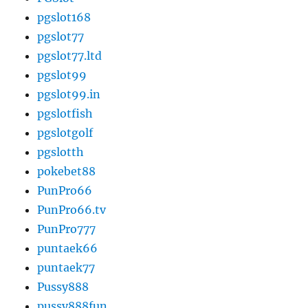
pgslot168
pgslot77
pgslot77.ltd
pgslot99
pgslot99.in
pgslotfish
pgslotgolf
pgslotth
pokebet88
PunPro66
PunPro66.tv
PunPro777
puntaek66
puntaek77
Pussy888
pussy888fun