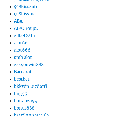
918kissauto
918kissme
ABA
ABAGroup2
allbet24hr
alot66
alot666
amb slot
askyouwin888
Baccarat
bestbet
bkkwin เครดิตฟรี
bng55
bonanza99
bonus888
brazil999 ทางเข้า