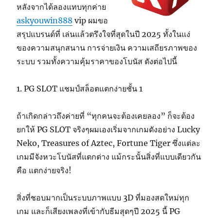
หลังจากได้ลองแทบทุกค่าย
askyouwin888
vip ผมขอ
สรุปแบรนด์ที่ เล่นแล้วตรึงใจที่สุดในปี 2025 ทั้งในแง่
ของความสนุกสนาน การจ่ายเงิน ความเสถียรภาพของ
ระบบ รวมทั้งความคุ้มราคาของโบนัส ดังต่อไปนี้
1. PG SLOT แชมป์สล็อตแตกง่ายชั้น 1
ถ้าเกิดกล่าวถึงค่ายที่ “ทุกคนจะต้องเคยลอง” ก็จะต้อง
ยกให้ PG SLOT จริงๆผมเองเริ่มจากเกมดังอย่าง Lucky
Neko, Treasures of Aztec, Fortune Tiger ซึ่งแต่ละ
เกมมีจังหวะโบนัสที่แตกต่าง แม้กระนั้นสิ่งที่แบบเดียวกัน
คือ แตกง่ายจริง!
สิ่งที่ชอบมากเป็นระบบภาพแบบ 3D ที่มองสดใหม่ทุก
เกม และก็เสียงเพลงที่เข้ากับธีมสุดๆปี 2025 นี้ PG