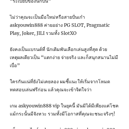
“ระเบียบของนักปั่น”
ไม่ว่าคุณจะเป็นมือใหม่หรือสายปั่นเก๋า
askyouwin888 ค่ายอย่าง PG SLOT, Pragmatic
Play, Joker, JILI รวมทั้ง SlotXO
ยังคงเป็นแบรนด์ที่ นักเดิมพันเลือกเล่นสูงที่สุด ด้วย
เหตุผลเดียวเป็น “แตกง่าย จ่ายจริง และก็สนุกสนานไม่มี
เบื่อ”
ใครกันแน่ที่ยังไม่เคยลอง ผมชี้แนะให้เริ่มจากโหมด
ทดสอบเล่นฟรีก่อน แล้วคุณจะเข้าจิตใจว่า
เกม askyouwin888 vip ในยุคนี้ มันมิได้มีเพียงแค่โชค
แม้กระนั้นมีจังหวะ รวมทั้งมีโอกาสที่คุณจะชนะจริงๆ!