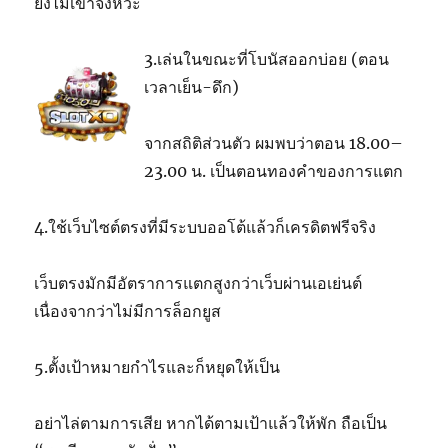
ยังไม่เข้าจังหวะ
3.เล่นในขณะที่โบนัสออกบ่อย (ตอน
เวลาเย็น-ดึก)
จากสถิติส่วนตัว ผมพบว่าตอน 18.00–
23.00 น. เป็นตอนทองคำของการแตก
4.ใช้เว็บไซต์ตรงที่มีระบบออโต้แล้วก็เครดิตฟรีจริง
เว็บตรงมักมีอัตราการแตกสูงกว่าเว็บผ่านเอเย่นต์
เนื่องจากว่าไม่มีการล็อกยูส
5.ตั้งเป้าหมายกำไรและก็หยุดให้เป็น
อย่าไล่ตามการเสีย หากได้ตามเป้าแล้วให้พัก ถือเป็น