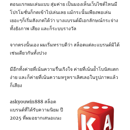
ตอนแรกผมเล่นแบบ สุ่มค่าย เป็นมองเห็นเว็บไซต์ไหนมี
โปรโมชั่นก็กดเข้าไปเล่นเลย แม้กระนั้นเพียงพอเล่น
เยอะๆก็เริ่มสังเกตได้ว่า บางแบรนด์มีเอกลักษณ์กระจ่าง
ทั้งยังภาพ เสียง และก็ระบบรางวัล
จากตรงนั้นเอง ผมเริ่มทราบดีว่า สล็อตแต่ละแบรนด์มิได้
เช่นเดียวกันทั้งปวง
มีอีกทั้งค่ายที่เน้นความรื่นเริงใจ ค่ายที่เน้นย้ำโบนัสแตก
ง่าย และก็ค่ายที่เน้นความหรูหราเลิศเลอในรูปภาพแล้ว
ก็เสียง
askyouwin888 สล็อต
แบรนด์ที่ได้รับความนิยม ปี
2025 ที่ผมอยากเสนอแนะ