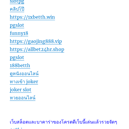
slotpg
คลิปโป๊
https://1xbetth.win
pgslot
funny18
https://gaojing888.vip
https://allbet24hr.shop
pgslot
188betth
ดูหนังออนไลน์
ทางเข้า joker
joker slot
หวยออนไลน์
เว็บสล็อตและบาคาร่าของโครตดีเว็บนี้เล่นแล้วรวยจัดๆ