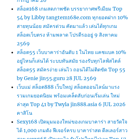
กรกฎาคม 26
สล็อต168 เกมสดภาพชัด บรรยากาศพรีเมียม Top
54 by Libby tangtem168e.com ทุกยอดฝาก 10%
สายทุนน้อย สมัครด่วน คัดมาแล้ว เล่นได้ทุกเกม
สล็อตเว็บตรง ห้ามพลาด โปรดีรออยู่ 9 สิงหาคม
2569
สล็อต55 เว็บบาคาร่าอันดับ 1 ในไทย แคชแบค 10%
อยู่ไหนก็เล่นได้ ระบบทันสมัย รองรับทุกไลฟ์สไตล์
สล็อต55 สมัครง่าย เล่นไว ถอนได้ไม่ติดขัด Top 55
by Genie jin55.guru 28 JUL 2569
เว็บแม่ สล็อต888 เว็บใหญ่ สล็อตออนไลน์มาแรง
รวมเกมยอดนิยม พร้อมเคล็ดลับก่อนเริ่มเล่น ใหม่
ล่าสุด Top 41 by Twyla jin888.asia 6 JUL 2026
คาสิโน
Sexy168 เปิดมุมมองใหม่ของเกมบาคาร่า สายวัดใจ
ได้ 1,000 เกมดัง ฟีเจอร์ครบ บาคาร่าสด ดีลเลอร์สาว