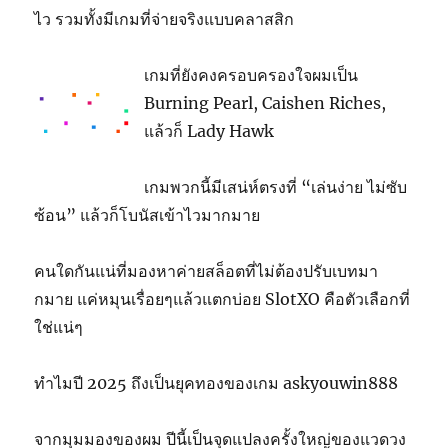
ไว รวมทั้งมีเกมที่จ่ายจริงแบบคลาสสิก
เกมที่ยังคงครอบครองใจผมเป็น
Burning Pearl, Caishen Riches,
แล้วก็ Lady Hawk
เกมพวกนี้มีเสน่ห์ตรงที่ “เล่นง่าย ไม่ซับ
ซ้อน” แล้วก็โบนัสเข้าไวมากมาย
คนใดกันแน่ที่มองหาค่ายสล็อตที่ไม่ต้องปรับเบทมา
กมาย แค่หมุนเรื่อยๆแล้วแตกบ่อย SlotXO คือตัวเลือกที่
ใช่แน่ๆ
ทำไมปี 2025 ถึงเป็นยุคทองของเกม askyouwin888
จากมุมมองของผม ปีนี้เป็นจุดแปลงครั้งใหญ่ของแวดวง