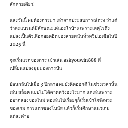
สักค่ายเดียว!
และวันนี้ ผมต้องการมา เล่าจากประสบการณ์ตรง ว่าแต่
ว่าละแบรนด์มีลักษณะเด่นอะไรบ้าง เพราะเหตุไรถึง
แปลงเป็นตัวเลือกยอดฮิตของสายพนันทั่วทวีปเอเชียในปี
2025 นี้
จุดเริ่มแรกของการ เข้าเล่น askyouwin888 ที่
เปลี่ยนแปลงมุมมองการปั่น
ย้อนกลับไปเมื่อ 3 ปีกลาย ผมยังคิดออกดี ในช่วงเวลานั้น
เล่น สล็อต แบบไม่ได้คาดหวังอะไรมาก แค่เล่นเพราะ
อยากลองของใหม่ พอเล่นไปเรื่อยๆก็เริ่มเข้าใจจังหวะ
ของเกม การแตกของโบนัส แล้วก็เริ่มศึกษาแนวเกม
แต่ละค่าย