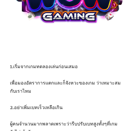
1.เริ่มจากเกมทดลองเล่นก่อนเสมอ
เพื่อมองอัตราการแตกและก็จังหวะของเกม ว่าเหมาะสม
กับเราไหม
2.อย่าเพิ่มเบทเร็วเหลือเกิน
ผู้คนจำนวนมากพลาดเพราะว่ารีบปรับเบทสูงทั้งๆที่เกม