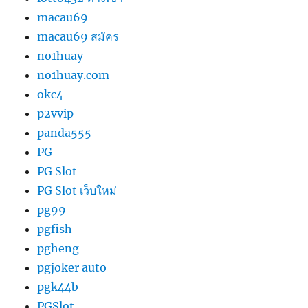
macau69
macau69 สมัคร
no1huay
no1huay.com
okc4
p2vvip
panda555
PG
PG Slot
PG Slot เว็บใหม่
pg99
pgfish
pgheng
pgjoker auto
pgk44b
PGSlot