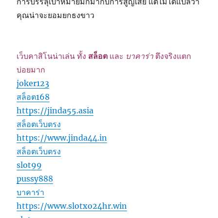
การบรรลุเป้าหมายมักมากับการสูญเสีย แต่ไม่ได้แปลว่า
คุณน่าจะยอมยกธงขาว
เว็บคาสิโนน่าเล่น ทั้ง
สล็อต
และ
บาคาร่า
ตึงจริงแตก
บ่อยมาก
joker123
สล็อต168
https://jinda55.asia
สล็อตเว็บตรง
https://www.jinda44.in
สล็อตเว็บตรง
slot99
pussy888
บาคาร่า
https://www.slotxo24hr.win