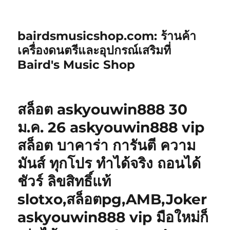
bairdsmusicshop.com: ร้านค้า
เครื่องดนตรีและอุปกรณ์เสริมที่
Baird's Music Shop
สล็อต askyouwin888 30
ม.ค. 26 askyouwin888 vip
สล็อต บาคาร่า การันตี ความ
มันส์ ทุกโปร ทำได้จริง ถอนได้
ชัวร์ ลิขสิทธิ์แท้
slotxo,สล็อตpg,AMB,Joker
askyouwin888 vip มือใหม่ก็