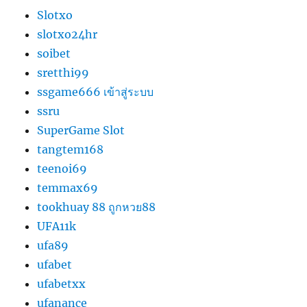
Slotxo
slotxo24hr
soibet
sretthi99
ssgame666 เข้าสู่ระบบ
ssru
SuperGame Slot
tangtem168
teenoi69
temmax69
tookhuay 88 ถูกหวย88
UFA11k
ufa89
ufabet
ufabetxx
ufanance