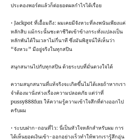
ประคองพอร์ตแล้วก็ต่อยอดผลกำไรได้เรื่อย
• Jackpot ที่เอื้อมถึง: ผมเคยมีจังหวะที่ลงพนันเพียงแค่
หลักสิบ แม้กระนั้นชะตาชีวิตเข้าข้างกระทั่งแปลงเป็น
หลักพันได้ในเวลาไม่กี่นาที ซึ่งมันพิสูจน์ให้เห็นว่า
“จังหวะ” มีอยู่จริงในทุกสปิน
สนุกสนานไปกับทุกสปิน ด้วยระบบที่มั่นดวงใจได้
ความสนุกสนานที่แท้จริงจะเกิดขึ้นไม่ได้เลยถ้าหากเรา
จำต้องมานั่งห่วงเรื่องความปลอดภัย แต่ว่าที่
pussy888fun ให้ความรู้ความเข้าใจสึกที่ต่างออกไป
ครับผม
• ระบบฝาก-ถอนที่ไว: นี่เป็นหัวใจหลักสำหรับผม การ
ได้เห็นยอดเงินเข้า-ออกอย่างเร็วทำให้พวกเรารู้สึกอุ่น