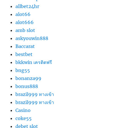
allbet24hr
alot66
alot666
amb slot
askyouwin888
Baccarat
bestbet
bkkwin เครดิตฟรี
bng55
bonanza99
bonus888
brazil999 ทางเข้า
brazil999 ทางเข้า
Casino
coke55
debet slot