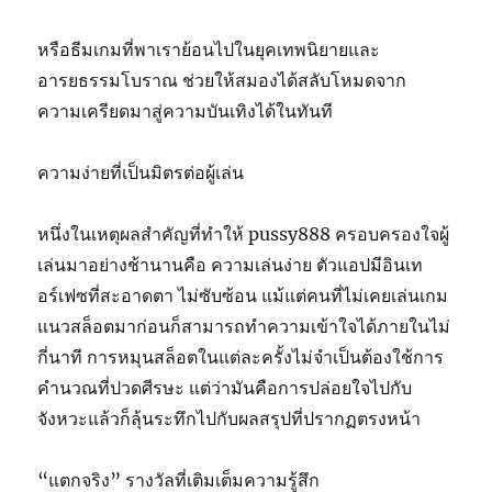
หรือธีมเกมที่พาเราย้อนไปในยุคเทพนิยายและ
อารยธรรมโบราณ ช่วยให้สมองได้สลับโหมดจาก
ความเครียดมาสู่ความบันเทิงได้ในทันที
ความง่ายที่เป็นมิตรต่อผู้เล่น
หนึ่งในเหตุผลสำคัญที่ทำให้ pussy888 ครอบครองใจผู้
เล่นมาอย่างช้านานคือ ความเล่นง่าย ตัวแอปมีอินเท
อร์เฟซที่สะอาดตา ไม่ซับซ้อน แม้แต่คนที่ไม่เคยเล่นเกม
แนวสล็อตมาก่อนก็สามารถทำความเข้าใจได้ภายในไม่
กี่นาที การหมุนสล็อตในแต่ละครั้งไม่จำเป็นต้องใช้การ
คำนวณที่ปวดศีรษะ แต่ว่ามันคือการปล่อยใจไปกับ
จังหวะแล้วก็ลุ้นระทึกไปกับผลสรุปที่ปรากฏตรงหน้า
“แตกจริง” รางวัลที่เติมเต็มความรู้สึก