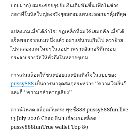
บ่อยมาก) ผมจะค่อยๆขยับเงินเดิมพันขึ้น เพื่อในช่วง
เวลาที่โบนัสใหญ่ลงจริงๆผลตอบแทนจะออกมาคุ้มที่สุด
แปลงเกมเมื่อได้กำไร: กฎเหล็กที่ผมใช้เสมอคือ เมื่อได้
แจ็คพอตจากเกมหนึ่งแล้ว อย่าแช่นานเกินไป ควรย้าย
ไปทดลองเกมใหม่ๆในแอปฯ เพราะอัลกอริทึมชอบ
กระจายรางวัลให้ทั่วถึงในหลายๆเกม
การเล่นสล็อตให้ชนะบ่อยและบันเทิงใจในแบบของ
pussy888
เป็นการหาจุดสมดุลระหว่าง “ความใจเย็น”
และก็ “ความกล้าหาญเสี่ยง”
ดาวน์โหลด สล็อตเว็บตรง พุซซี่888 pussy888fun.live
13 July 2026 Chau ยืน 1 เรื่องเกมสล็อต
pussy888funTrue wallet Top 89