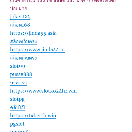
บ่อยมาก
joker123
สล็อต168
https://jinda55.asia
สล็อตเว็บตรง
https://www.jinda44.in
สล็อตเว็บตรง
slot99
pussy888
บาคาร่า
https://www.slotxo24hr.win
slotpg
คลิปโป๊
https://1xbetth.win
pgslot
funny18