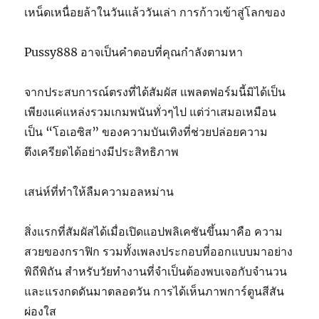
เหน็ดเหนื่อยล้าในวันแล้ววันเล่า การก้าวเข้าสู่โลกของ
Pussy888 อาจเป็นคำตอบที่คุณกำลังตามหา
จากประสบการณ์ตรงที่ได้สัมผัส แพลตฟอร์มนี้มิได้เป็น
เพียงแค่แหล่งรวมเกมพนันทั่วๆไป แต่ว่าเสมอเหมือน
เป็น “โอเอซิส” ของความบันเทิงที่ช่วยปล่อยความ
ตึงเครียดได้อย่างมีประสิทธิภาพ
เสน่ห์ที่ทำให้ลืมความอลหม่าน
สิ่งแรกที่สัมผัสได้เมื่อเปิดแอปพลิเคชันขึ้นมาคือ ความ
สวยของกราฟิก รวมทั้งเพลงประกอบที่ออกแบบมาอย่าง
พิถีพิถัน สำหรับวัยทำงานที่จำเป็นต้องพบเจอกับจำนวน
และแรงกดดันมาตลอดวัน การได้เห็นภาพการ์ตูนสีสัน
ผ่องใส