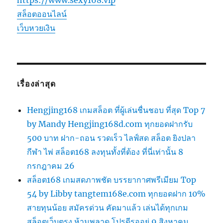
สล็อตออนไลน์
เว็บหวยเงิน
เรื่องล่าสุด
Hengjing168 เกมสล็อต ที่ผู้เล่นชื่นชอบ ที่สุด Top 7
by Mandy Hengjing168d.com ทุกยอดฝากรับ
500 บาท ฝาก-ถอน รวดเร็ว ไลฟ์สด สล็อต ยิงปลา
กีฬา ไพ่ สล็อต168 ลงทุนทั้งที่ต้อง ที่นี่เท่านั้น 8
กรกฎาคม 26
สล็อต168 เกมสดภาพชัด บรรยากาศพรีเมียม Top
54 by Libby tangtem168e.com ทุกยอดฝาก 10%
สายทุนน้อย สมัครด่วน คัดมาแล้ว เล่นได้ทุกเกม
สล็อตเว็บตรง ห้ามพลาด โปรดีรออยู่ 9 สิงหาคม