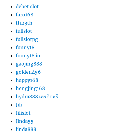
debet slot
faro168
ff123th
fullslot
fullslotpg
funny18
funny18.in
gaojing888
golden456
happy168
hengjing168
hydra888 เครดิตฟรี
Jili
Jilislot
Jinda55
jinda888